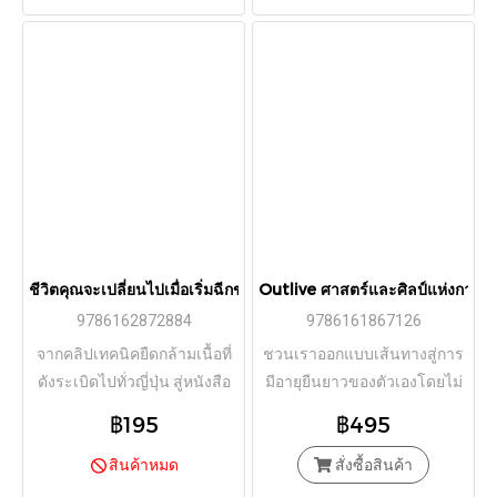
ชีวิตคุณจะเปลี่ยนไปเมื่อเริ่มฉีกขาได้ / Eiko (เขียน) / โยซุเกะ (แปล) 
Outlive ศาสตร์และศิลป์แห่งการอยู
9786162872884
9786161867126
จากคลิปเทคนิคยืดกล้ามเนื้อที่
ชวนเราออกแบบเส้นทางสู่การ
ดังระเบิดไปทั่วญี่ปุ่น สู่หนังสือ
มีอายุยืนยาวของตัวเองโดยไม่
ขายดี
จำเป็นต้องเหมือนใครผ่านองค์
฿195
฿495
ความรู้ที่แนะนำไว้ในเล่ม
สินค้าหมด
สั่งซื้อสินค้า