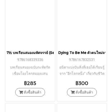
7½ บทเรียนสมองมหัศจรรย์ (Seven and a Half Lessons about the 
Dying To Be Me ตัวตนใหม่จากลมหา
9786168339336
9786167832531
บทเรียนสมองฉบับกะทัดรัด
อนีตาแบ่งปันสิ่งที่เธอได้เรียนรู้
เชื่อมโยงโลกสมองแสน
จาก “อีกโลกหนึ่ง” เกี่ยวกับชีวิต
อัศจรรย์เข้ากับความรู้หลาก
ว่าเราจะใช้ความเข้าใจเหล่านี้
฿285
฿300
สาขาและนานาแง่มุมของชีวิต
ให้เป็นประโยชน์กับชีวิตได้
สั่งซื้อสินค้า
สั่งซื้อสินค้า
อย่างไร