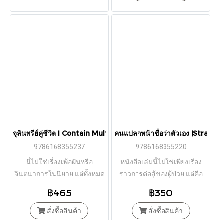
จุลินทรีย์คู่ชีวิต I Contain Multitudes / Ed Yong / ลลิตา ผลผลา
คนแปลกหน้าชื่อว่าตัวเอง (Strang
9786168355237
9786168355220
นี่ไม่ใช่เรื่องเพ้อฝันหรือ
หนังสือเล่มนี้ไม่ใช่เพียงเรื่อง
จินตนาการในนิยาย แต่ทั้งหมด
ราวการต่อสู้ของผู้ป่วย แต่คือ
เป็นไปได้ด้วยฝีมือ “จุลินทรีย์”!
บันทึกการเดินทางอันอบอุ่นและ
฿465
฿350
กล้าหาญของมนุษย์
สั่งซื้อสินค้า
สั่งซื้อสินค้า