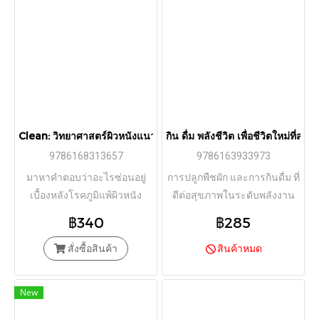
Clean: วิทยาศาสตร์ผิวหนังแนวใหม่ เพื่อสุขภาพและความงามแบบน
กิน ดื่ม พลังชีวิต เพื่อชีวิตใหม่ที
9786168313657
9786163933973
มาหาคำตอบว่าอะไรซ่อนอยู่
การปลูกพืชผัก และการกินดื่ม ที่
เบื้องหลังโรคภูมิแพ้ผิวหนัง
ดีต่อสุขภาพในระดับพลังงาน
โพรไบโอติกช่วยคุณได้จริงหรือ
฿340
฿285
ไม่ และเราจะหล่อเลี้ยงสมดุลผิว
อย่างยั่งยืนได้อย่างไร เมื่อ
สั่งซื้อสินค้า
สินค้าหมด
"ความสะอาด" อย่างที่เราเข้าใจ
อาจไม่ใช่คำตอบอีกต่อไป
New