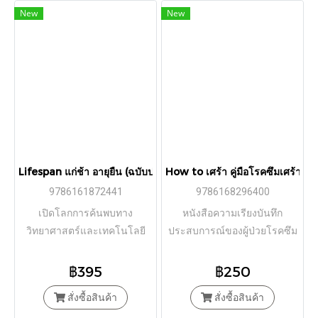
New
New
Lifespan แก่ช้า อายุยืน (ฉบับปรับปรุง) / ดร.เดวิด เอ. ซินแคลร์, แมท
How to เศร้า คู่มือโรคซึมเศร้าจากเ
9786161872441
9786168296400
เปิดโลกการค้นพบทาง
หนังสือความเรียงบันทึก
วิทยาศาสตร์และเทคโนโลยี
ประสบการณ์ของผู้ป่วยโรคซึม
ใหม่ๆ ของเวชศาสตร์ชะลอวัย
เศร้า
฿395
฿250
สั่งซื้อสินค้า
สั่งซื้อสินค้า