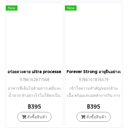
New
New
อร่อยลวงตาย ultra processed people / Chris van Tulleken / เขมลั
Forever Strong อายุยืนอย่างแข็ง
9786162877568
9786161876579
อาหารที่เต็มไปด้วยสารเคมีและ
เข้าใจความสำคัญของกล้าม
น้ำตาล ทำอย่างไรไมให้ตกเป็น
เนื้อ พร้อมเสนอหลักการกิน การ
"เหยื่อ" ของมันอีกต่อไป...
ออกกำลังกาย และโปรแกรม
฿395
฿395
ดูแลตัวเองที่ทำตามได้ง่าย
สั่งซื้อสินค้า
สั่งซื้อสินค้า