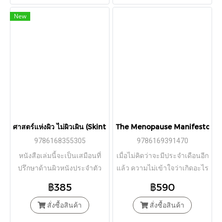
New
ศาสตร์แห่งผิว ไม่ผิวเผิน (Skintelligent) / Natalia Spierings /
The Menopause Manifesto หมดเมนส์แ
9786168355305
9786169391470
หนังสือเล่มนี้จะเป็นเสมือนที่
เมื่อไม่คิดว่าจะมีประจำเดือนอีก
ปรึกษาด้านผิวหนังประจำตัว
แล้ว ความไม่เข้าใจว่าเกิดอะไร
ขึ้นกับร่างกายตัวเองและทำไม
฿385
฿590
จึงเป็นเช่นนั้น ทำให้ผู้หญิงรู้สึก
สั่งซื้อสินค้า
‘หมดอำนาจ’..."
สั่งซื้อสินค้า