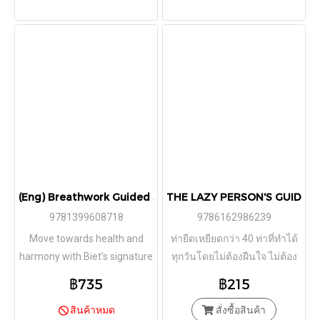
(Eng) Breathwork Guided 30 Breathing Practices to Enhanc
THE LAZY PERSON'S GUIDE TO EXERC
9781399608718
9786162986239
Move towards health and
ท่ายืดเหยียดกว่า 40 ท่าที่ทำได้
harmony with Biet's signature
ทุกวันโดยไม่ต้องฝืนใจ ไม่ต้อง
breathing practices.
ไปยิม ไม่ต้องใช้อุปกรณ์เสริม
฿735
฿215
ขอแค่มีแค่ตัวและหัวใจขี้ (ยืด)
สินค้าหมด
สั่งซื้อสินค้า