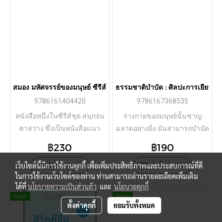
สมอง มหัศจรรย์ของมนุษย์ ซีรีส์สนุกจนตาสว่าง / โมงิ เคนอิจิโร่ / เสาวณ
ธรรมชาติบำบัด : ศิลปะการเยียวยาร่
9786161404420
9786167368535
หนังสือหนึ่งในซีรีส์ชุด สนุกจน
ร่างกายของมนุษย์นั้นชาญ
ตาสว่าง ซึ่งเป็นหนังสือแนว
ฉลาดอย่างยิ่ง มันสามารถบำบัด
ความรู้ทั่วไป สำหรับแนว
และรักษาตัวเองได้ตาม
฿230
฿190
สุขภาพ
ธรรมชาติ ส่วนโรคหรืออาการ
เว็บไซต์นี้มีการใช้งานคุกกี้ เพื่อเพิ่มประสิทธิภาพและประสบการณ์ที่ดี
สั่งซื้อสินค้า
เจ็บป่วยต่างๆ เป็นความ
สั่งซื้อสินค้า
ในการใช้งานเว็บไซต์ของท่าน ท่านสามารถอ่านรายละเอียดเพิ่มเติม
พยายามของธรรมชาติในการ
ได้ที่
นโยบายความเป็นส่วนตัว
และ
นโยบายคุกกี้
ทำให้คนมีสุขภาพดี
New
New
ตั้งค่าคุกกี้
ยอมรับทั้งหมด