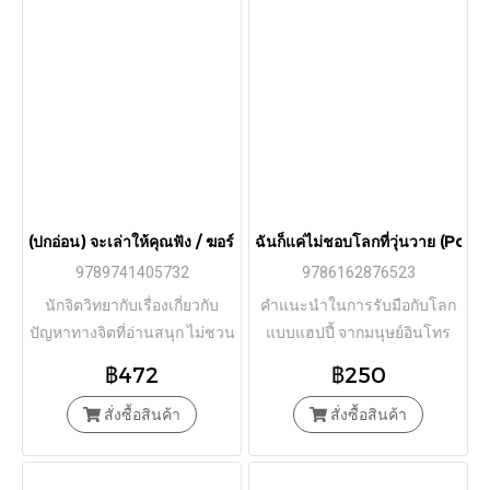
(ปกอ่อน) จะเล่าให้คุณฟัง / ฆอร์เฆ่ บูกาย / เพ็ญพิสาข์ ศรีวรนารถ / ผีเสื
ฉันก็แค่ไม่ชอบโลกที่วุ่นวาย (Posi
9789741405732
9786162876523
นักจิตวิทยากับเรื่องเกี่ยวกับ
คำแนะนำในการรับมือกับโลก
ปัญหาทางจิตที่อ่านสนุก ไม่ชวน
แบบแฮปปี้ จากมนุษย์อินโทร
เครียด และน่าสนใจ
เวิร์ตคนหนึ่งสู่อีกคน
฿472
฿250
สั่งซื้อสินค้า
สั่งซื้อสินค้า