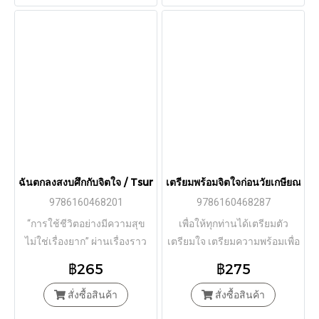
ฉันตกลงสงบศึกกับจิตใจ / Tsuneko Nakamura / Hiromi Okuda / จิ
เตรียมพร้อมจิตใจก่อนวัยเกษียณ /
9786160468201
9786160468287
“การใช้ชีวิตอย่างมีความสุข
เพื่อให้ทุกท่านได้เตรียมตัว
ไม่ใช่เรื่องยาก” ผ่านเรื่องราว
เตรียมใจ เตรียมความพร้อมเพื่อ
ของคุณหมอนะกะมุระ สึเนะ
ก้าวเข้าสู่วัยชราอย่างมี
฿265
฿275
โกะ จิตแพทย์ผู้ทำงานมานาน
ประสิทธิภาพและมีความสุข
กว่า 70 ปี
สั่งซื้อสินค้า
สั่งซื้อสินค้า