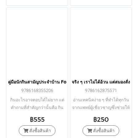
คู่มือนักกินสามัญประจำบ้าน Food for Life / Tim Spector / พลอ
จริง ๆ เราไม่ได้อ้วน แต่สมองสั่งให้
9786168355206
9786162875571
กินอะไรอาจตอบได้ไม่ยาก แต่
อ่านเทคนิคง่าย ๆ ที่ทำได้ทุกวัน
คำถามที่สำคัญกว่านั้นคือ กิน
จากแพทย์ผู้เชี่ยวชาญซึ่งช่วยให้
อะไรจึงจะ “ดี”?
ผู้คนกว่า 100,000 คนลดน้ำ
฿555
฿250
หนักได้
สั่งซื้อสินค้า
สั่งซื้อสินค้า