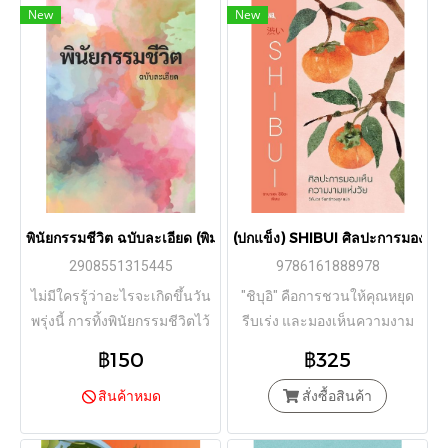
New
New
พินัยกรรมชีวิต ฉบับละเอียด (พิมพ์ครั้งที่ 3 ปรับปรุงใหม่) / มาร์โก
(ปกแข็ง) SHIBUI ศิลปะการมองเห็น
2908551315445
9786161888978
ไม่มีใครรู้ว่าอะไรจะเกิดขึ้นวัน
"ชิบุอิ" คือการชวนให้คุณหยุด
พรุ่งนี้ การทิ้งพินัยกรรมชีวิตไว้
รีบเร่ง และมองเห็นความงาม
จะช่วยให้คนข้างหลังสามารถ
ของแต่ละช่วงวัย ที่ซ่อนอยู่ใน
฿150
฿325
จัดการกับทรัพย์สินของเจ้าตัว
ความเรียบง่าย เพราะทุกๆ
ได้อย่างราบรื่น และยังเป็นการ
สินค้าหมด
ประสบการณ์ มีแต่เวลาเท่านั้น
สั่งซื้อสินค้า
แสดงเจตจำนงค์ของเจ้าตัวใน
ที่ให้ได้
วาระสุดท้ายของชีวิตตน