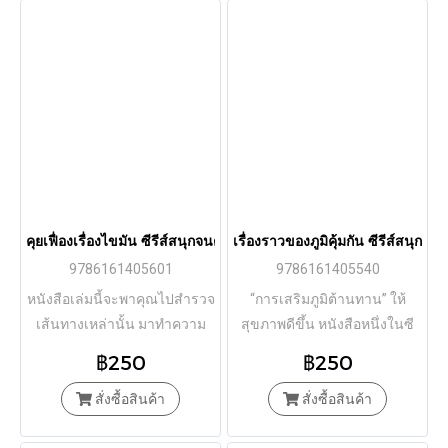
คุยเฟื่องเรื่องไขมัน ซีรีส์สนุกจนตาสว่าง / โมริงุจิ โทรุ / จินดาภร เสนาจั
เรื่องราวของภูมิคุ้มกัน ซีรีส์สนุกจน
9786161405601
9786161405540
หนังสือเล่มนี้จะพาคุณไปสำรวจ
“การเสริมภูมิต้านทาน” ให้
เส้นทางเหล่านั้น มาทำความ
สุขภาพดีขึ้น หนังสือหนึ่งในซี
รู้จักกับไขมันให้มากยิ่งขึ้นเพื่อ
รีส์ชุด สนุกจนตาสว่าง ซึ่งเป็น
฿250
฿250
สุขภาพที่ดีใ
หนังสือแนวความรู้ทั่วไป
สั่งซื้อสินค้า
สั่งซื้อสินค้า