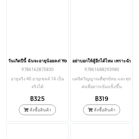
วันเกิดปีนี้ ฉันจะอายุน้อยลง! Younger Every Year / ซูซูกิ ยู / ภา
อย่าบอกให้สู้อีกได้ไหม เพราะฉันอาจ
9786162875830
97861688293980
อายุจริง 40 อายุเซลล์ 14 เป็น
แด่จิตวิญญาณที่ทุกข์ทน และทุก
จริงได้
คนที่อยากเข้มแข็งขึ้น
฿325
฿319
สั่งซื้อสินค้า
สั่งซื้อสินค้า