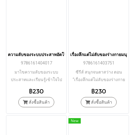
ความลับของระบบประสาทอัตโนมัติ / ศาสตราจารย์ ฮิโรยูกิ โคบายาชิ / 
เรื่องลึกแต่ไม่ลับของร่างกายมนุษย์
9786161404017
9786161403751
มาไขความลับของระบบ
ซีรีส์ สนุกจนตาสว่าง ตอน
ประสาทและเรียนรู้เข้าใจไป
“เรื่องลึกแต่ไม่ลับของร่างกาย
ด้วยกันผ่านรูปภาพ และคำอธิ
มนุษย์” จะพาทุกคนไปไขข้อ
฿230
฿230
บายสั้นๆเข้าใจง่าย
สงสัยความลับในร่างกายมนุษย์
สั่งซื้อสินค้า
สั่งซื้อสินค้า
New