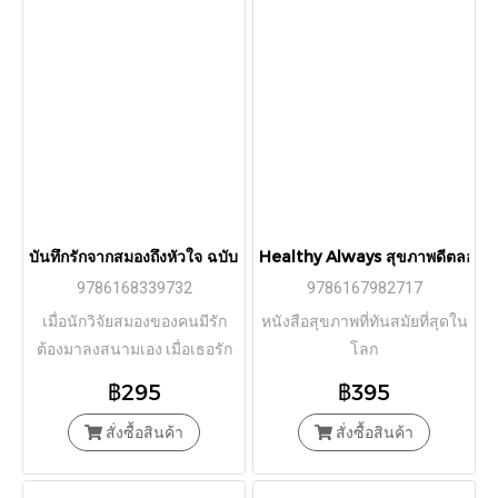
บันทึกรักจากสมองถึงหัวใจ ฉบับนักประสาทวิทยาศาสตร์ Wired For 
Healthy Always สุขภาพดีตลอดไป (
9786168339732
9786167982717
เมื่อนักวิจัยสมองของคนมีรัก
หนังสือสุขภาพที่ทันสมัยที่สุดใน
ต้องมาลงสนามเอง เมื่อเธอรัก
โลก
เขาหมดทั้งหัวใจ แต่เขาต้อง
฿295
฿395
ตายจากไปตลอดกาล
สั่งซื้อสินค้า
สั่งซื้อสินค้า