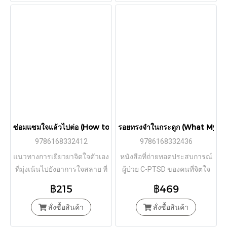
ซ่อมแซมใจแล้วไปต่อ (How to Fix a Broken Heart) / กาย วินช์ (G
รอยทรงจำในกระดูก (What My Bon
9786168332412
9786168332436
แนวทางการเยียวยาจิตใจตัวเอง
หนังสือที่ถ่ายทอดประสบการณ์
ที่มุ่งเน้นไปยังอาการใจสลาย ที่
ผู้ป่วย C-PTSD ของคนที่จิตใจ
จะเผยให้คุณเข้าใจกลไกของ
แตกสลาย เราสามารถทำความ
฿215
฿469
ความคิดและจิตใจยามที่คุณ
เข้าใจและใช้ชีวิตร่วมกับมันได้
ต้องเผชิญการสูญเสียสิ่งที่รักไป
สั่งซื้อสินค้า
สั่งซื้อสินค้า