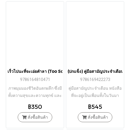
เร็วไปนะที่จะเอ่ยคำลา (Too Soon to Say Goodbye) / อาร์ต บัควอลด์
(ปกแข็ง) คู่มือสามัญประจำเดือน / ล
9786164810471
9786169422273
ภาพมุมมองชีวิตอันตกผลึก ซึ่งมี
คู่มือสามัญประจำเดือน หนังสือ
ทั้งความสุขและความทุกข์ และ
ที่จะอยู่เป็นเพื่อนทั้งในวันมา
มีความหวังที่งดงามต่อชีวิต
น้อยและมามาก เหมาะสำหรับผู้
฿350
฿545
มีประจำเดือน กำลังจะมีเป็น
สั่งซื้อสินค้า
ครั้งแรก หรือผู้ที่สนใจเกี่ยวกับ
สั่งซื้อสินค้า
ประจำเดือน