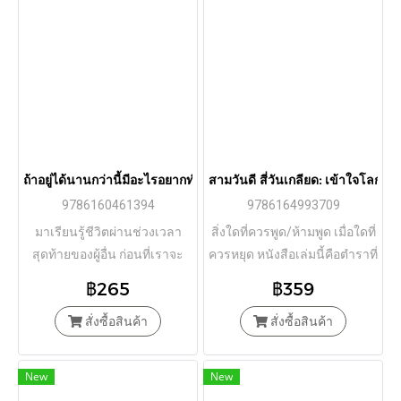
ถ้าอยู่ได้นานกว่านี้มีอะไรอยากทำบ้างไหมครับ / นายแพทย์คิมบ็อมซ็อก 
สามวันดี สี่วันเกลียด: เข้าใจโลก
9786160461394
9786164993709
มาเรียนรู้ชีวิตผ่านช่วงเวลา
สิ่งใดที่ควรพูด/ห้ามพูด เมื่อใดที่
สุดท้ายของผู้อื่น ก่อนที่เราจะ
ควรหยุด หนังสือเล่มนี้คือตำราที่
เสียดายเมื่อถึงเวลาสุดท้ายของ
ดีที่สุดสำหรับคนที่เกี่ยวข้องกับ
฿265
฿359
ตัวเราเอง
กาวะผิดปกติทางจิตทุกประเภท
สั่งซื้อสินค้า
สั่งซื้อสินค้า
New
New