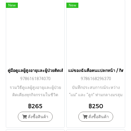
New
New
คู่มือดูแลผู้สูงอายุและผู้ป่วยติดเตียง (ฉบับปรับปรุง) / โยะเนะ
แม่ของฉันคือคนแปลกหน้า / กิตติศักดิ
9786161874070
9786168296370
รวมวิธีดูแลผู้สูงอายุและผู้ป่วย
บันทึกประสบการณ์ระหว่าง
ติดเตียงทุกกิจกรรมในชีวิต
“แม่” และ “ลูก” ท่ามกลางมรสุม
อย่างดีและเข้าใจ
โรคต่าง ๆ
฿265
฿250
สั่งซื้อสินค้า
สั่งซื้อสินค้า