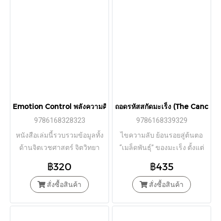
Emotion Control พลังความคิด พิชิตความแข็งแรง / ชิออน คาบาซาวะ
ถอดรหัสสกัดมะเร็ง (The Cancer
9786168328323
9786168339329
หนังสือเล่มนี้รวบรวมข้อมูลทั้ง
ไขความลับ ย้อนรอยสู่ต้นตอ
ด้านจิตเวชศาสตร์ จิตวิทยา
“เมล็ดพันธุ์” ของมะเร็ง ตั้งแต่
และวิทยาศาสตร์สมอง
มะเร็งคืออะไร เกี่ยวข้องกับ
฿320
฿435
พันธุกรรมอย่างไร เหตุใดจึง
สั่งซื้อสินค้า
รักษายากนัก และอะไรคือกุญแจ
สั่งซื้อสินค้า
สำคัญในการเอาชนะมะเร็ง