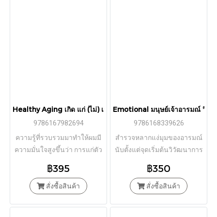
Healthy Aging เกิด แก่ (ไม่) เจ็บ ตาย สูงวัยอย่างมีคุณภาพ (ฉบับปี 
Emotional มนุษย์เจ้าอารมณ์ วิทย
9786167982694
9786168339626
ความรู้ที่รวบรวมมาทำให้ผมมี
สำรวจหลากแง่มุมของอารมณ์
ความมั่นใจสูงขึ้นว่า การแก่ตัว
นับตั้งแต่จุดเริ่มต้นวิวัฒนาการ
โดยปราศจากโรคภัยทั้งปวงนั้น
฿395
฿350
เป็นไปได้
สั่งซื้อสินค้า
สั่งซื้อสินค้า