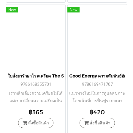
New
New
ใบสั่งยารักษาโรคเครียด The Stress Prescription / Elissa Epel /
Good Energy ความสัมพันธ์อัศจ
9786168355701
9786169471707
เราหลีกเลี่ยงความเครียดไม่ได้
แนวทางใหม่ในการดูแลสุขภาพ
แต่เราเปลี่ยนความเครียดเป็น
โดยเน้นที่การฟื้นฟูระบบเผา
พลังได้!
ผลาญและพลังงานระดับเซลล์
฿365
฿420
สั่งซื้อสินค้า
สั่งซื้อสินค้า