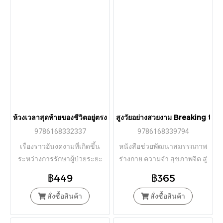
ห้วงเวลาสุดท้ายของชีวิตอยู่ตรงนี้ With the End in Mind / แคทริน 
สูงวัยอย่างสวยงาม Breaking the
9786168332337
9786168339794
เรื่องราวอันงดงามที่เกิดขึ้น
หนังสือช่วยพัฒนาสมรรถภาพ
ระหว่างการรักษาผู้ป่วยระยะ
ร่างกาย ความจำ สุขภาพจิต สู่
สุดท้าย เพื่อให้วาระสุดท้ายเป็น
ภาวะสูงวัยได้อย่างสวยงาม
฿449
฿365
ช่วงเวลาอันมีเกียรติและงดงาม
สั่งซื้อสินค้า
สั่งซื้อสินค้า