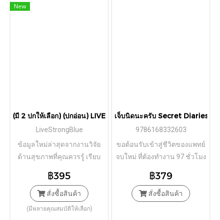
New
(มี 2 ปกให้เลือก) (ปกอ่อน) LIVE STRONG LIVE LONG ลงทุนในสุขภาพ คื
เจ็บนิดนะครับ Secret Diaries of 
LiveStrongBlue
9786168332603
ข้อมูลใหม่ล่าสุดจากงานวิจัย
ขอต้อนรับเข้าสู่ชีวิตของแพทย์
ด้านสุขภาพที่คุณควรรู้ เรียบ
จบใหม่ ที่ต้องทำงาน 97 ชั่วโมง
เรียงอย่างง่ายๆ เป็นภาษาไทย
ต่อสัปดาห์ ตัดสินใจเรื่องความ
฿395
฿379
ให้คุณนำไปใช้เปลี่ยนแปลง
เป็นความตายของคนไข้
ตนเองได้ทันที
สั่งซื้อสินค้า
สั่งซื้อสินค้า
(มีหลายคุณสมบัติให้เลือก)