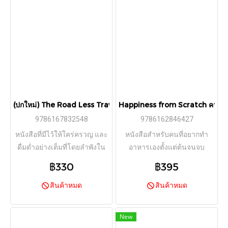
(ปกใหม่) The Road Less Traveled บทเรียนชีวิตที่จิตแพทย์อยากบอก
Happiness from Scratch ความสุขไ
9786167832548
9786162846427
หนังสือที่มีไว้ให้ใคร่ครวญ และ
หนังสือสำหรับคนที่อยากทำ
ดื่มด่ำอย่างเต็มที่โดยลำพังใน
อาหารเองตั้งแต่ต้นจนจบ
ความสงบเงียบ
฿330
฿395
สินค้าหมด
สินค้าหมด
New