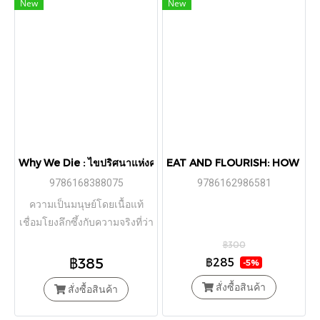
New
New
แต่ยังบันทึกเรื่องราวของพื้นที่
ความรู้ ประสบการณ์ และบท
สนทนาที่ผูกโยงกับความทรงจำ
ในชีวิตประจำวัน
Why We Die : ไขปริศนาแห่งความตาย กลไกการแก่ชรา และภารกิจสู่
EAT AND FLOURISH: HOW FOOD S
9786168388075
9786162986581
ความเป็นมนุษย์โดยเนื้อแท้
เชื่อมโยงลึกซึ้งกับความจริงที่ว่า
เราต้องตาย
฿300
฿385
฿285
-5%
สั่งซื้อสินค้า
สั่งซื้อสินค้า