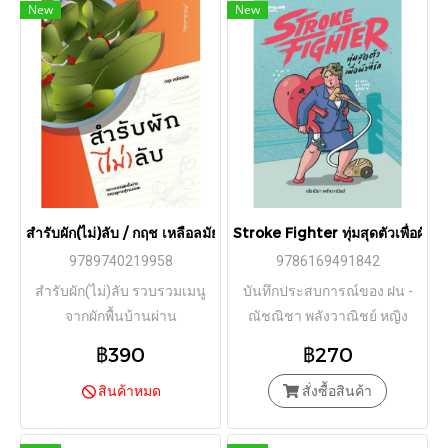
New
New
สำรับผัก(ไม่)ลับ / กฤช เหลือลมัย / มติชน
Stroke Fighter ทุ่มสุดตัวเพื่อผัว
9789740219958
9786169491842
สำรับผัก(ไม่)ลับ รวบรวมเมนู
บันทึกประสบการณ์ของ ฝน -
จากผักพื้นบ้านผ่าน
ณัชณิชา พลังวาณิชย์ หญิง
ประสบการณ์ตรงของผู้เขียน
แกร่งที่ต้องทุ่มสุดตัวเพื่อดูแลผัว
฿390
฿270
แต่ละเมนูจึงไม่ได้มีเพียงสูตร
ที่รัก ผู้ป่วยด้วยโรคหลอดเลือด
อาหาร หากแต่ชวนเปิดสำรับ
สินค้าหมด
สมองจนเป็นอัมพฤกษ์ตั้งแต่ยัง
สั่งซื้อสินค้า
อาหารมอง “ผักพื้นบ้าน” ที่ไม่ใช่
หนุ่มยังแน่น
ในฐานะวัตถุดิบบนจานอาหาร