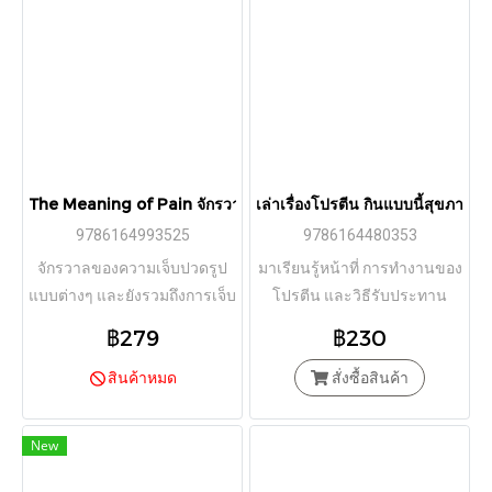
The Meaning of Pain จักรวาลของความเจ็บ / Nick Potter / ไอริสา
เล่าเรื่องโปรตีน กินแบบนี้สุขภาพดี
9786164993525
9786164480353
จักรวาลของความเจ็บปวดรูป
มาเรียนรู้หน้าที่ การทำงานของ
แบบต่างๆ และยังรวมถึงการเจ็บ
โปรตีน และวิธีรับประทาน
จากการ ‘ตรอมใจ’ ที่อาจทำให้
โปรตีนที่มีคุณภาพดีผ่านรูปภาพ
฿279
฿230
คุณตายได้จริงๆ
และคำอธิบายสั้นๆเข้าใจง่าย
สินค้าหมด
สั่งซื้อสินค้า
New