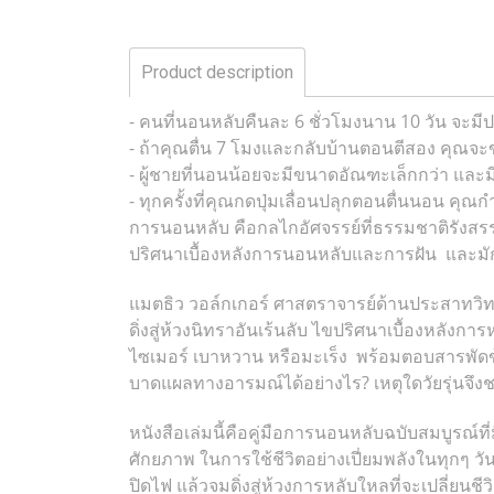
Product description
- คนที่นอนหลับคืนละ 6 ชั่วโมงนาน 10 วัน จะม
- ถ้าคุณตื่น 7 โมงและกลับบ้านตอนตีสอง คุณจะ
- ผู้ชายที่นอนน้อยจะมีขนาดอัณฑะเล็กกว่า และ
- ทุกครั้งที่คุณกดปุ่มเลื่อนปลุกตอนตื่นนอน 
การนอนหลับ คือกลไกอัศจรรย์ที่ธรรมชาติรังสร
ปริศนาเบื้องหลังการนอนหลับและการฝัน และมักม
แมตธิว วอล์กเกอร์ ศาสตราจารย์ด้านประสาทวิทย
ดิ่งสู่ห้วงนิทราอันเร้นลับ ไขปริศนาเบื้องหลั
ไซเมอร์ เบาหวาน หรือมะเร็ง พร้อมตอบสารพัด
บาดแผลทางอารมณ์ได้อย่างไร? เหตุใดวัยรุ่นจึ
หนังสือเล่มนี้คือคู่มือการนอนหลับฉบับสมบูรณ์ที
ศักยภาพ ในการใช้ชีวิตอย่างเปี่ยมพลังในทุกๆ วัน
ปิดไฟ แล้วจมดิ่งสู่ห้วงการหลับใหลที่จะเปลี่ยนชี