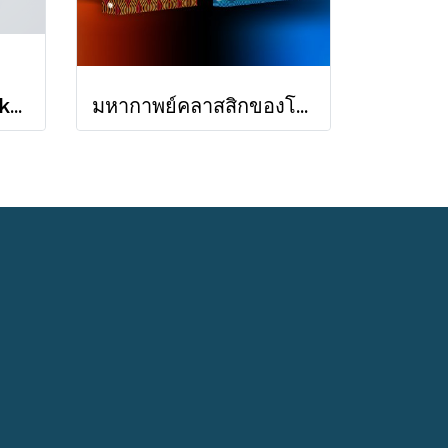
Octology of Miu Suksawat / ภู่มณี ศิริพรไพบูลย์ / สำนักพิมพ์ตำหนัก
มหากาพย์คลาสสิกของโฮเมอร์ อีเลียด + โอดิสซีย์ 2 เล่ม Iliad & Odyssey / Homer / ต้นฉบับอังกฤษ: ซามูเอล บัตเลอร์/ผู้แปล ไอริสา ชั้นศิริ / ยิปซี Gypsy