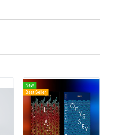
New
Best Seller