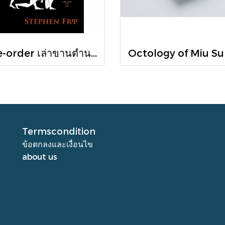
Pre-order เล่าขานตำนานสงครามกรุงทรอย Troy / Stephen Fry / อรสิริ พลเดช / สารคดี
Termscondition
ข้อตกลงและเงื่อนไข
about us