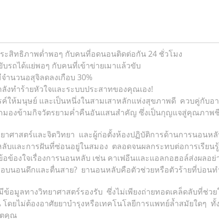
ีประสิทธิภาพต่ำพอๆ กับคนที่อดนอนติดต่อกัน 24 ชั่วโมง
ขับรถได้แย่พอๆ กับคนที่เข้าข่ายเมาแล้วขับ
มีจำนวนอสุจิลดลงเกือบ 30%
คุณกำลังทำร้ายหัวใจและระบบประสาทของคุณเอง!
รค์ให้มนุษย์ และเป็นหนึ่งในสามเสาหลักแห่งสุขภาพดี ควบคู่กั
องข้ามกิจวัตรยามค่ำคืนอันแสนสำคัญ ซึ่งเป็นกุญแจสู่คุณภาพชี
าศาสตร์และจิตวิทยา และผู้ก่อตั้งห้องปฏิบัติการด้านการนอนหลับ
งการหลับและการฝันที่ซ่อนอยู่ในสมอง ตลอดจนผลกระทบต่อการเรียน
ข้อข้องใจเรื่องการนอนหลับ เช่น คาเฟอีนและแอลกอฮอล์ส่งผลอย
งชอบนอนดึกและตื่นสาย? ยานอนหลับคือตัวช่วยหรือตัวร้ายที่บ่อน
่มีข้อมูลทางวิทยาศาสตร์รองรับ ซึ่งไม่เพียงถ่ายทอดเคล็ดลับที่ช่ว
 โดยไม่ต้องอาศัยยาบำรุงหรือเทคโนโลยีการแพทย์ล้ำสมัยใดๆ ทั้งหมด
วิตคุณ