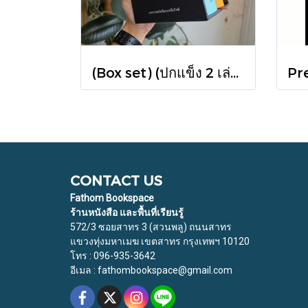
(Box set) (ปกแข็ง 2 เล่ม) มหากาพย์อิเลียดและโอดิสซี The Iliad & The Odyssey (ปกแข็ง 2 เล่ม) / โฮเมอร์ Homer / เวธัส, สุริยฉัตร / ทับหนังสือ
CONTACT US
Fathom Bookspace
ร้านหนังสือ และพื้นที่เรียนรู้
572/3 ซอยสาทร 3 (สวนพลู) ถนนสาทร
แขวงทุ่งมหาเมฆ เขตสาทร กรุงเทพฯ 10120
โทร : 096-935-3642
อีเมล : fathombookspace@gmail.com