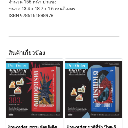
จำนวน 156 หน้า ปกแข็ง
ขนาด 13.4 x 18.7 x 1.6 เซนติเมตร
ISBN 9786161888978
สินค้าเกี่ยวข้อง
Pre-Order
Pre-Order
Pre-order เพราะขัดแย้งจึงเป็นประวัติศาสตร์ "ไทย-กัมพูชา" กับความสัมพันธ์หวานปนขม / มติชน
Pre-order ชาติที่รัก "ไทย-กัมพูชา" กับเส้นสมมติ / พวงทอง ภวัครพันธุ์ / มติชน