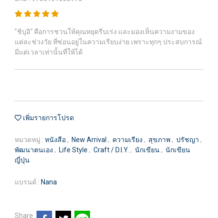
"ชิบุอิ" คือการชวนให้คุณหยุดรีบเร่ง และมองเห็นความงามของ
แต่ละช่วงวัย ที่ซ่อนอยู่ในความเรียบง่าย เพราะทุกๆ ประสบการณ์
มีแต่เวลาเท่านั้นที่ให้ได้
เพิ่มรายการโปรด
หมวดหมู่ :
หนังสือ
,
New Arrival
,
ความเรียง
,
สุขภาพ
,
ปรัชญา
,
พัฒนาตนเอง
,
Life Style
,
Craft / D.I.Y.
,
นักเขียน
,
นักเขียน
ญี่ปุ่น
แบรนด์ :
Nana
Share