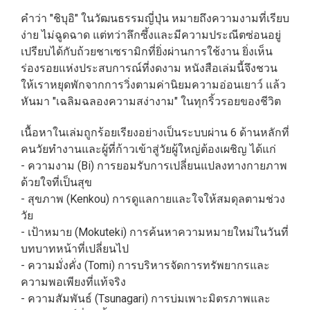
คำว่า "ชิบุอิ" ในวัฒนธรรมญี่ปุ่น หมายถึงความงามที่เรียบ
ง่าย ไม่ฉูดฉาด แต่ทว่าลึกซึ้งและมีความประณีตซ่อนอยู่
เปรียบได้กับถ้วยชาเซรามิกที่ยิ่งผ่านการใช้งาน ยิ่งเห็น
ร่องรอยแห่งประสบการณ์ที่งดงาม หนังสือเล่มนี้จึงชวน
ให้เราหยุดพักจากการวิ่งตามค่านิยมความอ่อนเยาว์ แล้ว
หันมา "เฉลิมฉลองความสง่างาม" ในทุกริ้วรอยของชีวิต
เนื้อหาในเล่มถูกร้อยเรียงอย่างเป็นระบบผ่าน 6 ด้านหลักที่
คนวัยทำงานและผู้ที่ก้าวเข้าสู่วัยผู้ใหญ่ต้องเผชิญ ได้แก่
- ความงาม (Bi) การยอมรับการเปลี่ยนแปลงทางกายภาพ
ด้วยใจที่เป็นสุข
- สุขภาพ (Kenkou) การดูแลกายและใจให้สมดุลตามช่วง
วัย
- เป้าหมาย (Mokuteki) การค้นหาความหมายใหม่ในวันที่
บทบาทหน้าที่เปลี่ยนไป
- ความมั่งคั่ง (Tomi) การบริหารจัดการทรัพยากรและ
ความพอเพียงที่แท้จริง
- ความสัมพันธ์ (Tsunagari) การบ่มเพาะมิตรภาพและ