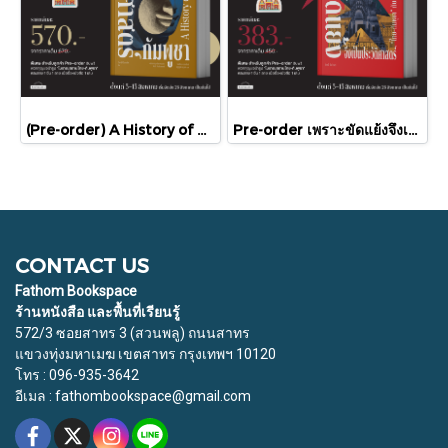
(Pre-order) A History of Cambodia ประวัติศาสตร์กัมพูชา (ฉบับปรับปรุงใหม่) / David Chandler / มติชน
Pre-order เพราะขัดแย้งจึงเป็นประวัติศาสตร์ "ไทย-กัมพูชา" กับความสัมพันธ์หวานปนขม / มติชน
CONTACT US
Fathom Bookspace
ร้านหนังสือ และพื้นที่เรียนรู้
572/3 ซอยสาทร 3 (สวนพลู) ถนนสาทร
แขวงทุ่งมหาเมฆ เขตสาทร กรุงเทพฯ 10120
โทร : 096-935-3642
อีเมล : fathombookspace@gmail.com