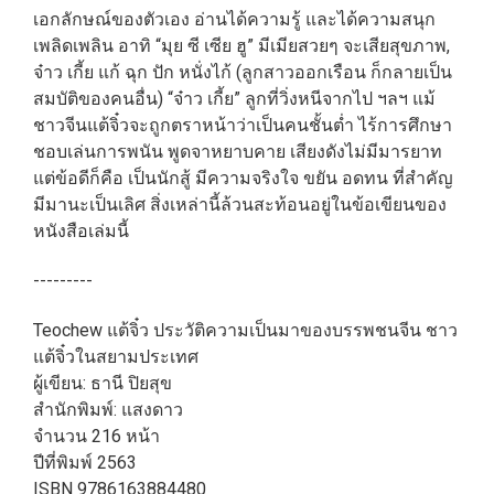
เอกลักษณ์ของตัวเอง อ่านได้ความรู้ และได้ความสนุก
เพลิดเพลิน อาทิ “มุย ซี เซีย ฮู” มีเมียสวยๆ จะเสียสุขภาพ,
จ๋าว เกี้ย แก้ ฉุก ปัก หนั่งไก้ (ลูกสาวออกเรือน ก็กลายเป็น
สมบัติของคนอื่น) “จ๋าว เกี้ย” ลูกที่วิ่งหนีจากไป ฯลฯ แม้
ชาวจีนแต้จิ๋วจะถูกตราหน้าว่าเป็นคนชั้นต่ำ ไร้การศึกษา
ชอบเล่นการพนัน พูดจาหยาบคาย เสียงดังไม่มีมารยาท
แต่ข้อดีก็คือ เป็นนักสู้ มีความจริงใจ ขยัน อดทน ที่สำคัญ
มีมานะเป็นเลิศ สิ่งเหล่านี้ล้วนสะท้อนอยู่ในข้อเขียนของ
หนังสือเล่มนี้
---------
Teochew แต้จิ๋ว ประวัติความเป็นมาของบรรพชนจีน ชาว
แต้จิ๋วในสยามประเทศ
ผู้เขียน: ธานี ปิยสุข
สำนักพิมพ์: แสงดาว
จำนวน 216 หน้า
ปีที่พิมพ์ 2563
ISBN 9786163884480