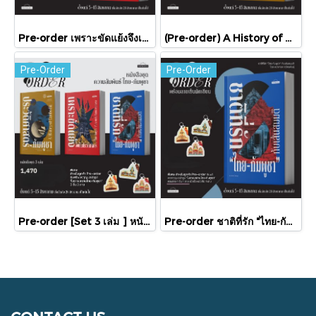
Pre-order เพราะขัดแย้งจึงเป็นประวัติศาสตร์ "ไทย-กัมพูชา" กับความสัมพันธ์หวานปนขม / มติชน
(Pre-order) A History of Cambodia ประวัติศาสตร์กัมพูชา (ฉบับปรับปรุงใหม่) / David Chandler / มติชน
Pre-Order
Pre-Order
Pre-order [Set 3 เล่ม ] หนังสือชุดความสัมพันธ์ "ไทย-กัมพูชา" / มติชน
Pre-order ชาติที่รัก "ไทย-กัมพูชา" กับเส้นสมมติ / พวงทอง ภวัครพันธุ์ / มติชน