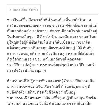
รายละเอียดสินค้า
ชาวจีนแต้จิ๋ว คือชาวฮั่นที่เป็นคนท้องถิ่นอาศัยในภาค
ตะวันออกของมณฑลกวางตุ้ง ประเทศจีน ซึ่งมีภาษาถิ่นที่
เป็นเอกลักษณ์ของตัวเอง แต่ทุกวันนี้ส่วนใหญ่มาอาศัยอยู่
ในประเทศอื่นๆ อาทิ สิงคโปร์, มาเลเซีย และประเทศไทย
ผู้ใหญ่หรือผู้ที่มีชื่อเสียงในไทยก็สืบเชื้อสายมาจากจีน
แต้จิ๋วอยู่มาก อาทิ ตระกูลเจียรวนนท์ จัดอยู่ 100 อันดับ
แรกของตระกูลที่ร่ำรวย ปัจจุบันรุ่นลูก หลานที่ยังไม่เข้า
ถึงเรื่อวัฒนธรรม ประเพณี เอกลักษณ์ ตลอดจน
ประวัติการต่อสู้ของบรรพชนตั้งแต่ยุคเริ่มประวัติศาสตร์
กระทั่งปัจจุบันก็มีอยู่มาก
สำหรับคนที่ไม่รู้ภาษาจีน แต่อยากรู้จักประวัติความเป็น
มาของบรรพชนคนจีน เรื่อง “แต้จิ๋ว” ในแง่มุมต่างๆ ที่
ทะลึ่งตึงตัง แต่ก็สะท้อนถึงชีวิตความเป็นอยู่
ขนบธรรมเนียมของชาวจีนแต้จิ๋วยุคปฏิวัติ ดร.ซุน ยัตเซ็น
ได้รวมสำนวนจนแต้จิ๋วที่มีสำเนียง และภาษาถิ่นที่เป็น