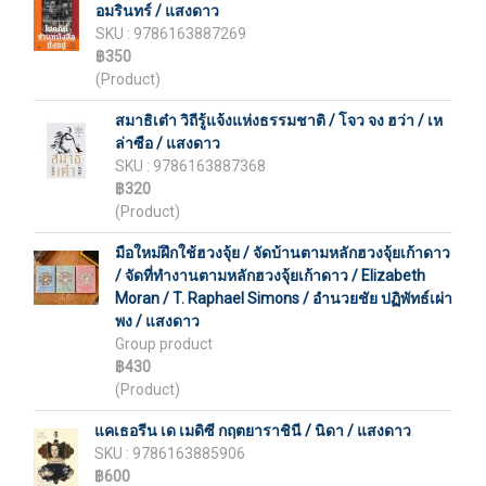
อมรินทร์ / แสงดาว
SKU : 9786163887269
฿350
(Product)
สมาธิเต๋า วิถีรู้แจ้งแห่งธรรมชาติ / โจว จง ฮว่า / เห
ล่าซือ / แสงดาว
SKU : 9786163887368
฿320
(Product)
มือใหม่ฝึกใช้ฮวงจุ้ย / จัดบ้านตามหลักฮวงจุ้ยเก้าดาว
/ จัดที่ทำงานตามหลักฮวงจุ้ยเก้าดาว / Elizabeth
Moran / T. Raphael Simons / อำนวยชัย ปฏิพัทธ์เผ่า
พง / แสงดาว
Group product
฿430
(Product)
แคเธอรีน เด เมดิซี กฤตยาราชินี / นิดา / แสงดาว
SKU : 9786163885906
฿600