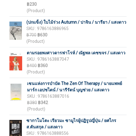
฿230
(Product)
(ปกแข็ง) ใบไม้ร่วง Autumn / ปาจิน / นารียา / แสงดาว
SKU : 9786163886965
฿700
฿630
(Product)
ตามรอยพงศาวดารฟาโรห์ / ณัฐพล เดชขจร / แสงดาว
SKU : 9786163887047
฿400
฿360
(Product)
เซนแห่งการบำบัด The Zen Of Therapy / นายแพทย์
มาร์ก เอปชไตน์ / นารีรัตน์ บุญช่วย / แสงดาว
SKU : 9786163887016
฿380
฿342
(Product)
ซากาโมโตะ เรียวมะ ซามูไรผู้ปฏิรูปญี่ปุ่น / ยศไกร
ส.ตันสกุล / แสงดาว
SKU : 9786163888556