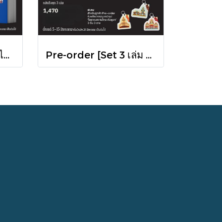
Pre-order ชาติที่รัก "ไทย-กัมพูชา" กับเส้นสมมติ / พวงทอง ภวัครพันธุ์ / มติชน
Pre-order [Set 3 เล่ม ] หนังสือชุดความสัมพันธ์ "ไทย-กัมพูชา" / มติชน