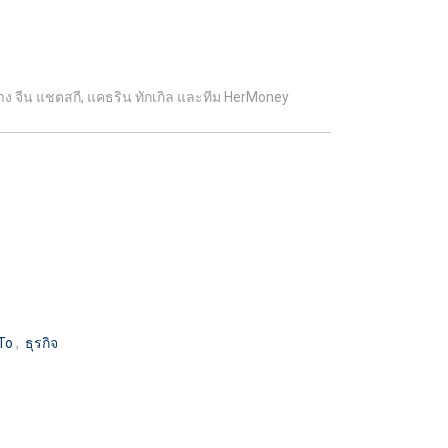
าง จีน แชตสกี, แคธริน ทักเกิล และทีม HerMoney
 To
,
ธุรกิจ