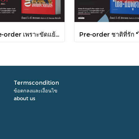
Pre-order เพราะขัดแย้งจึงเป็นประวัติศาสตร์ "ไทย-กัมพูชา" กับความสัมพันธ์หวานปนขม / มติชน
Termscondition
ข้อตกลงและเงื่อนไข
about us