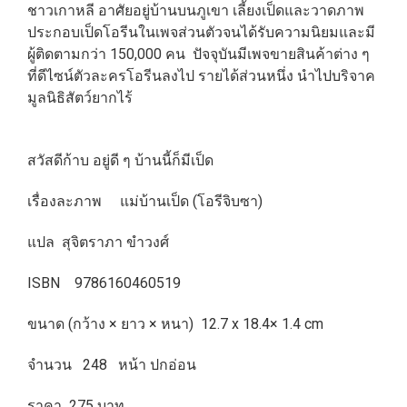
ชาวเกาหลี อาศัยอยู่บ้านบนภูเขา เลี้ยงเป็ดและวาดภาพ
ประกอบเป็ดโอรีนในเพจส่วนตัวจนได้รับความนิยมและมี
ผู้ติดตามกว่า 150,000 คน ปัจจุบันมีเพจขายสินค้าต่าง ๆ
ที่ดีไซน์ตัวละครโอรีนลงไป รายได้ส่วนหนึ่ง นำไปบริจาค
มูลนิธิสัตว์ยากไร้
สวัสดีก้าบ อยู่ดี ๆ บ้านนี้ก็มีเป็ด
เรื่องละภาพ แม่บ้านเป็ด (โอรีจิบซา)
แปล สุจิตราภา ขำวงศ์
ISBN 9786160460519
ขนาด (กว้าง × ยาว × หนา) 12.7 x 18.4× 1.4 cm
จำนวน 248 หน้า ปกอ่อน
ราคา 275 บาท