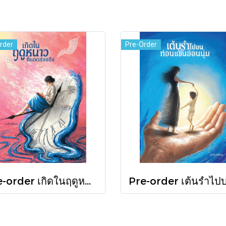
rder
Pre-Order
Pre-order เกิดในฤดูหนาวที่แดดส่องถึง / นทธี ศศิวิมล / Pandora Press