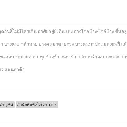
สุดอินดี้ไม่มีใครเกิน อาศัยอยู่ยังดินแดนห่างไกลบ้าง-ใกล้บ้าง ขึ้น
างตนมาท้าทาย บางคนมาขายตรง บางคนมาปักหมุดเซลฟี่ แล้ว
ญหาของตน ระบายความทุกข์ เศร้า เหงา รัก แก่เทพเจ้าจอมตะกละ แ
มว แพนดาด้า
ยชาญชีพ
สำนักพิมพ์เป็ดเต่าควาย