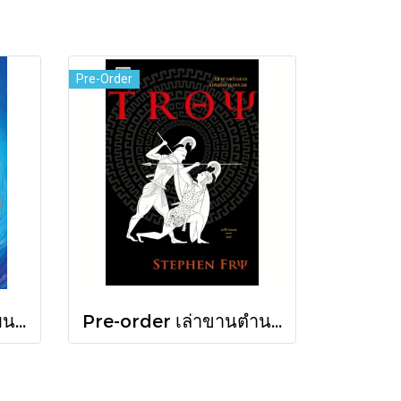
Pre-Order
Pre-order เต้นรำไปบนท่อนแขนอ่อนนุ่ม / นทธี ศศิวิมล / Pandora Press
Pre-order เล่าขานตำนานสงครามกรุงทรอย Troy / Stephen Fry / อรสิริ พลเดช / สารคดี