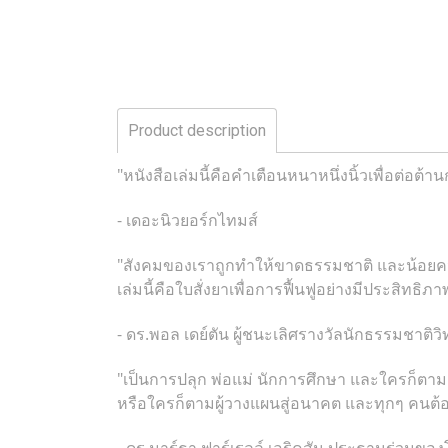
Product description
"หนังสือเล่มนี้คือคำเตือนหนาหนึ่งนิ้วเพื่อต่อต้
- เดอะนิวยอร์กไทมส์
"สังคมของเราถูกทำให้ขาดธรรมชาติ และน้อยคนน
เล่มนี้คือใบสั่งยาเพื่อการฟื้นฟูอย่างมีประสิ
- ดร.พอล เดย์ตัน ผู้ชนะเลิศรางวัลนักธรรมชาติวิ
"เป็นการปลุก พ่อแม่ นักการศึกษา และใครก็ตามผู
หรือใครก็ตามผู้วางแผนสู่อนาคต และทุกๆ คนต้
- ดร.มาร์ธา ฟาร์เรลล์ เอริคสัน ประธานร่วมขอ