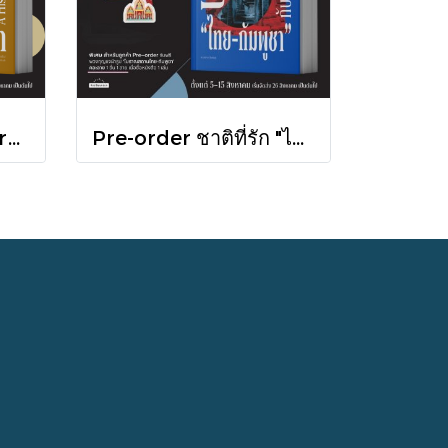
(Pre-order) A History of Cambodia ประวัติศาสตร์กัมพูชา (ฉบับปรับปรุงใหม่) / David Chandler / มติชน
Pre-order ชาติที่รัก "ไทย-กัมพูชา" กับเส้นสมมติ / พวงทอง ภวัครพันธุ์ / มติชน