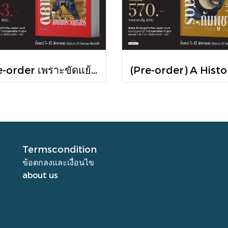
Pre-order เพราะขัดแย้งจึงเป็นประวัติศาสตร์ "ไทย-กัมพูชา" กับความสัมพันธ์หวานปนขม / มติชน
Termscondition
ข้อตกลงและเงื่อนไข
about us