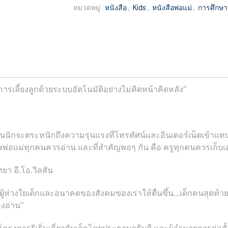
หมวดหมู่ :
หนังสือ
,
Kids
,
หนังสือพ่อแม่
,
การศึกษา
านการเลี้ยงลูกด้วยระบบอัตโนมัติอย่างไม่คิดหน้าคิดหลัง"
ักจะตระหนักถึงความรุนแรงที่โทรทัศน์และอินเตอร์เน็ตเข้าแทน
ทธิภาพพ่อแม่ทุกคนควรอ่าน และที่สำคัญพอๆ กัน คือ ครูทุกคนควรเ
ทยา อี.โอ.วิลสัน
้ห่วงใยเด็กและอนาคตของสังคมของเราให้ตื่นขึ้น...เด็กคนสุดท้ายในป
องอ่าน"
งโครงการริเริ่มเกี่ยวกับเด็กโดยประธานาธิบดี และผู้อำนวยการก