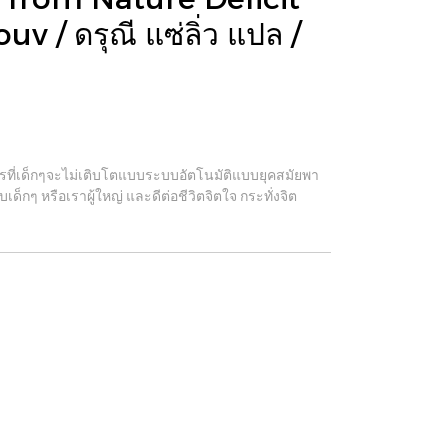
v / ดรุณี แซ่ลิ่ว แปล /
ไรที่เด็กๆจะไม่เติบโตแบบระบบอัตโนมัติแบบยุคสมัยพา
กๆ หรือเราผู้ใหญ่ และดีต่อชีวิตจิตใจ กระทั่งจิต