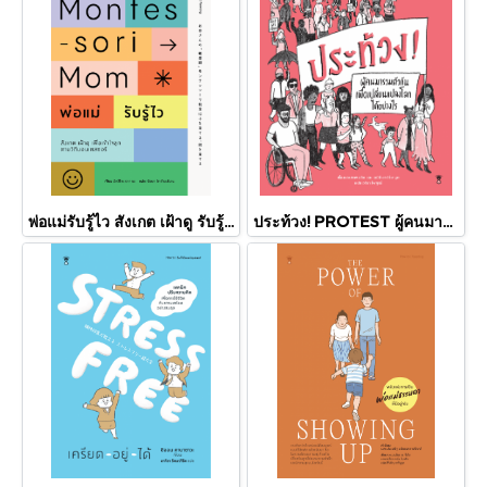
พ่อแม่รับรู้ไว สังเกต เฝ้าดู รับรู้เพื่อเข้าใจลูก ตามวิถีมอนเตสซอรี Montesori Mom / อัตสึโกะ ซาการะ / ณิชยา รักเกียรติงาม / SandClock Books
ประท้วง! PROTEST ผู้คนมารวมตัวกันเพื่อเปลี่ยนแปลงโลกได้อย่างไร /อลิซ,เอมิลี ฮาเวิร์ท-บูท/ SandClock