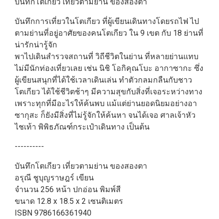
บันทึกโตเกียว เที่ยวตามย่าน ของสองตา
บันทึกการเที่ยวในโตเกียว ที่ผู้เขียนเดินทางโดยรถไฟ ไป
ตามย่านที่อยู่อาศัยของคนโตเกียว ใน 9 เขต กับ 18 ย่านที่
น่ารักน่ารู้จัก
พาไปเดินสำรวจสถานที่ วิถีชีวิตในย่าน ที่หลายย่านแทบ
ไม่มีนักท่องเที่ยวเลย เช่น นิชิ โอกิคุณโบะ อากาซากะ ซึ่ง
ผู้เขียนสนุกที่ได้ใช้เวลาเดินเล่น ทำตัวกลมกลืนกับชาว
โตเกียว ได้ใช้ชีวิตช้าๆ มีความสุขกับสิ่งที่เจอระหว่างทาง
เพราะทุกที่มีอะไรให้ค้นพบ แม้แต่ย่านยอดนิยมอย่างอา
ซากุสะ ก็ยังมีสิ่งที่ไม่รู้จักให้ค้นหา จนได้เจอ ศาลเจ้าหัว
ไชเท้า พิพิธภัณฑ์กระเป๋าเดินทาง เป็นต้น
----------
บันทึกโตเกียว เที่ยวตามย่าน ของสองตา
อรุณี ชูบุญราษฎร์ เขียน
จำนวน 256 หน้า ปกอ่อน พิมพ์สี
ขนาด 12.8 x 18.5 x 2 เซนติเมตร
ISBN 9786166361940