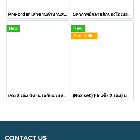
Pre-order เล่าขานตำนานสงครามกรุงทรอย Troy / Stephen Fry / อรสิริ พลเดช / สารคดี
มหากาพย์คลาสสิกของโฮเมอร์ อีเลียด + โอดิสซีย์ 2 เล่ม Iliad & Odyssey / Homer / ต้นฉบับอังกฤษ: ซามูเอล บัตเลอร์/ผู้แปล ไอริสา ชั้นศิริ / ยิปซี Gypsy
New
New
Best Seller
เซต 3 เล่ม นิทาน เสกับฉวนหาบ้านใหม่ + เสผจญภัย + ฉวนผจญภัย / ศรีสุรางค์ พูลทรัพย์ / ขวัญเจ้าเอย
(Box set) (ปกแข็ง 2 เล่ม) มหากาพย์อิเลียดและโอดิสซี The Iliad & The Odyssey (ปกแข็ง 2 เล่ม) / โฮเมอร์ Homer / เวธัส, สุริยฉัตร / ทับหนังสือ
CONTACT US