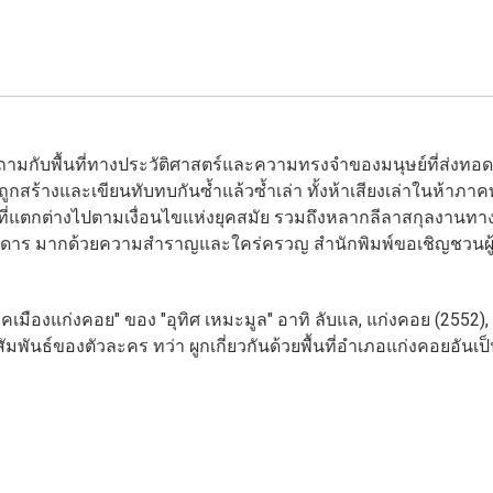
้งคำถามกับพื้นที่ทางประวัติศาสตร์และความทรงจำของมนุษย์ที่ส่งท
ร้างและเขียนทับทบกันซ้ำแล้วซ้ำเล่า ทั้งห้าเสียงเล่าในห้าภาคท
องเล่าที่แตกต่างไปตามเงื่อนไขแห่งยุคสมัย รวมถึงหลากลีลาสกุลงา
สดาร มากด้วยความสำราญและใคร่ครวญ สำนักพิมพ์ขอเชิญชวนผู้อ
เมืองแก่งคอย" ของ "อุทิศ เหมะมูล" อาทิ ลับแล, แก่งคอย (2552), ลั
พันธ์ของตัวละคร ทว่า ผูกเกี่ยวกันด้วยพื้นที่อำเภอแก่งคอยอันเป็น