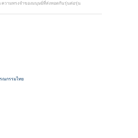
ะความทรงจำของมนุษย์ที่ส่งทอดกันรุ่นต่อรุ่น
รรณกรรมไทย