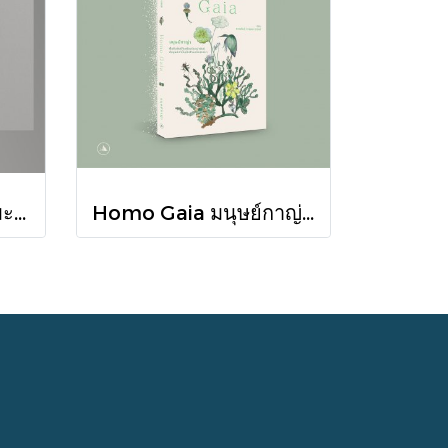
ลักษณ์อาลัย / อุทิศ เหมะมูล / สำนักพิมพ์จุติ
Homo Gaia มนุษย์กาญ่า / สรณรัชฎ์ กาญจนะวณิชย์ / Oy Kanjanavanit / salt