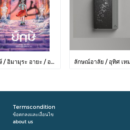
ยักษ์ / อิมามุระ อายะ / อภิญญา เตชะบุญไพศาล / prism
Termscondition
ข้อตกลงและเงื่อนไข
about us