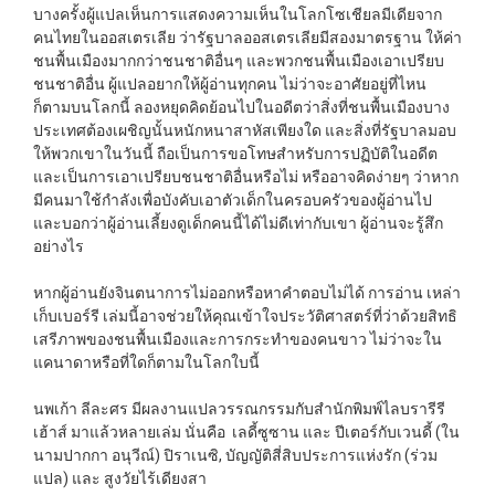
บางครั้งผู้แปลเห็นการแสดงความเห็นในโลกโซเชียลมีเดียจาก
คนไทยในออสเตรเลีย ว่ารัฐบาลออสเตรเลียมีสองมาตรฐาน ให้ค่า
ชนพื้นเมืองมากกว่าชนชาติอื่นๆ และพวกชนพื้นเมืองเอาเปรียบ
ชนชาติอื่น ผู้แปลอยากให้ผู้อ่านทุกคน ไม่ว่าจะอาศัยอยู่ที่ไหน
ก็ตามบนโลกนี้ ลองหยุดคิดย้อนไปในอดีตว่าสิ่งที่ชนพื้นเมืองบาง
ประเทศต้องเผชิญนั้นหนักหนาสาหัสเพียงใด และสิ่งที่รัฐบาลมอบ
ให้พวกเขาในวันนี้ ถือเป็นการขอโทษสำหรับการปฏิบัติในอดีต
และเป็นการเอาเปรียบชนชาติอื่นหรือไม่ หรืออาจคิดง่ายๆ ว่าหาก
มีคนมาใช้กำลังเพื่อบังคับเอาตัวเด็กในครอบครัวของผู้อ่านไป
และบอกว่าผู้อ่านเลี้ยงดูเด็กคนนี้ได้ไม่ดีเท่ากับเขา ผู้อ่านจะรู้สึก
อย่างไร
หากผู้อ่านยังจินตนาการไม่ออกหรือหาคำตอบไม่ได้ การอ่าน เหล่า
เก็บเบอร์รี เล่มนี้อาจช่วยให้คุณเข้าใจประวัติศาสตร์ที่ว่าด้วยสิทธิ
เสรีภาพของชนพื้นเมืองและการกระทำของคนขาว ไม่ว่าจะใน
แคนาดาหรือที่ใดก็ตามในโลกใบนี้
นพเก้า ลีละศร มีผลงานแปลวรรณกรรมกับสำนักพิมพ์ไลบรารีรี
เฮ้าส์ มาแล้วหลายเล่ม นั่นคือ เลดี้ซูซาน และ ปีเตอร์กับเวนดี้ (ใน
นามปากกา อนุวีณ์) ปิราเนซิ, บัญญัติสี่สิบประการแห่งรัก (ร่วม
แปล) และ สูงวัยไร้เดียงสา