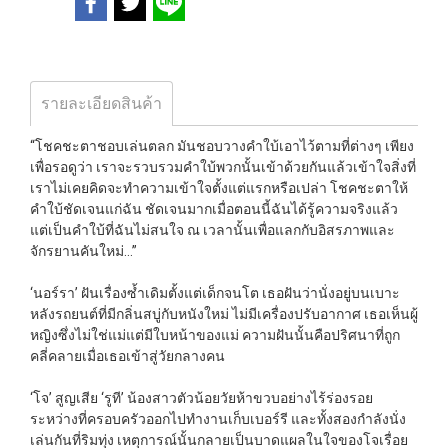
รายละเอียดสินค้า
“โชคชะตาชอบเล่นตลก มันชอบวางคำใบ้เอาไว้ตามที่ต่างๆ เพียง
เพื่อรอดูว่า เราจะรวบรวมคำใบ้พวกนั้นเข้าด้วยกันแล้วเข้าใจสิ่งที่
เราไม่เคยคิดจะทำความเข้าใจตั้งแต่แรกหรือเปล่า โชคชะตาให้
คำใบ้ชัดเจนแก่ฉัน ชัดเจนมากเมื่อตอนนี้ฉันได้รู้ความจริงแล้ว
แต่เป็นคำใบ้ที่ฉันไม่สนใจ ณ เวลานั้นเพื่อแลกกับอิสรภาพและ
จักรยานคันใหม่…”
‘นอร์รา’ ฝันเรื่องซ้ำเดิมตั้งแต่เด็กจนโต เธอฝันว่านั่งอยู่บนเบาะ
หลังรถยนต์ที่มีกลิ่นสบู่กับหนังใหม่ ไม่มีเครื่องปรับอากาศ เธอเห็นผู้
หญิงซึ่งไม่ใช่แม่แต่มีใบหน้าของแม่ ความฝันนั้นคือปริศนาที่ถูก
คลี่คลายเมื่อเธอเข้าสู่วัยกลางคน
‘โจ’ สูญเสีย ‘รูที’ น้องสาวตัวน้อยวัยห้าขวบอย่างไร้ร่องรอย
ระหว่างที่ครอบครัวออกไปทำงานเก็บเบอร์รี และทั้งสองกำลังนั่ง
เล่นกันที่ริมทุ่ง เหตุการณ์นั้นกลายเป็นบาดแผลในใจของโจเรื่อย