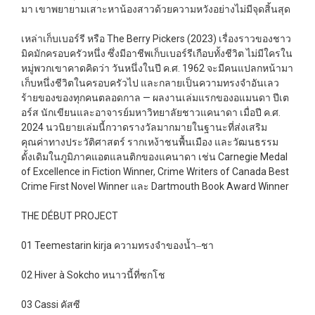
มา เขาพยายามเสาะหาน้องสาวด้วยความหวังอย่างไม่มีจุดสิ้นสุด
เหล่าเก็บเบอร์รี หรือ The Berry Pickers (2023) เรื่องราวของชาว
มิคมักครอบครัวหนึ่ง ซึ่งมีอาชีพเก็บเบอร์รีเกือบทั้งชีวิต ไม่มีใครใน
หมู่พวกเขาคาดคิดว่า วันหนึ่งในปี ค.ศ. 1962 จะมีคนแปลกหน้ามา
เก็บหนึ่งชีวิตในครอบครัวไป และกลายเป็นความทรงจำอันเลว
ร้ายของของทุกคนตลอดกาล — ผลงานเล่มแรกของอแมนดา ปีเต
อร์ส นักเขียนและอาจารย์มหาวิทยาลัยชาวแคนาดา เมื่อปี ค.ศ.
2024 นวนิยายเล่มนี้กวาดรางวัลมากมายในฐานะที่ส่งเสริม
คุณค่าทางประวัติศาสตร์ รากเหง้าชนพื้นเมือง และวัฒนธรรม
ดั้งเดิมในภูมิภาคแอตแลนติกของแคนาดา เช่น Carnegie Medal
of Excellence in Fiction Winner, Crime Writers of Canada Best
Crime First Novel Winner และ Dartmouth Book Award Winner
THE DÉBUT PROJECT
01 Teemestarin kirja ความทรงจำของน้ำ‒ชา
02 Hiver à Sokcho หนาวนี้ที่ซกโช
03 Cassi คัสซี