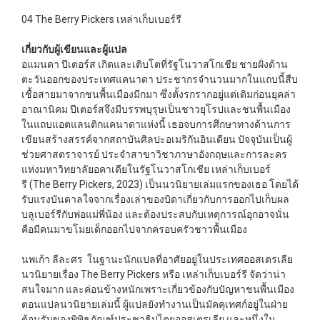
04 The Berry Pickers เหล่าเก็บเบอร์รี
เกี่ยวกับผู้เขียนและผู้แปล
อแมนดา ปีเตอร์ส เกิดและเติบโตที่รัฐโนวาสโกเชีย ชายฝั่งด้าน
ตะวันออกของประเทศแคนาดา ประชากรจำนวนมากในแถบนี้สืบ
เชื้อสายมาจากชนพื้นเมืองมีกมา ซึ่งตั้งรกรากอยู่แต่เดิมก่อนยุคล่า
อาณานิคม ปีเตอร์สจึงมีบรรพบุรุษเป็นชาวยุโรปและชนพื้นเมือง
ในแถบแอตแลนติกแคนาดาแห่งนี้ เธอจบการศึกษาทางด้านการ
เขียนสร้างสรรค์จากสถาบันศิลปะอเมริกันอินเดียน ปัจจุบันเป็นผู้
ช่วยศาสตราจารย์ ประจำสาขาวิชาภาษาอังกฤษและการละคร
แห่งมหาวิทยาลัยอคาเดียในรัฐโนวาสโกเชีย เหล่าเก็บเบอร์
รี (The Berry Pickers, 2023) เป็นนวนิยายเล่มแรกของเธอ โดยได้
รับแรงบันดาลใจจากเรื่องเล่าของบิดาเกี่ยวกับการออกไปเก็บผล
บลูเบอร์รีกับพ่อแม่พี่น้อง และต้องประสบกับเหตุการณ์อุกอาจนั่น
คือมีคนมาขโมยเด็กออกไปจากครอบครัวชาวพื้นเมือง
นพเก้า ลีละศร ในฐานะนักแปลที่อาศัยอยู่ในประเทศออสเตรเลีย
นวนิยายเรื่อง The Berry Pickers หรือ เหล่าเก็บเบอร์รี จัดว่าน่า
สนใจมาก และค่อนข้างหนักเพราะเกี่ยวข้องกับปัญหาชนพื้นเมือง
ตอนแปลนวนิยายเล่มนี้ ผู้แปลยังทำงานเป็นมัคคุเทศก์อยู่ในฝ่าย
ต้อนรับของพิพิธภัณฑ์ประชาธิปไตยออสเตรเลีย และหนึ่งใน