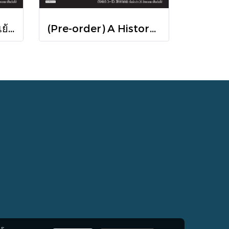
Pre-order เพราะขัดแย้งจึงเป็นประวัติศาสตร์ "ไทย-กัมพูชา" กับความสัมพันธ์หวานปนขม / มติชน
(Pre-order) A History of Cambodia ประวัติศาสตร์กัมพูชา (ฉบับปรับปรุงใหม่) / David Chandler / มติชน