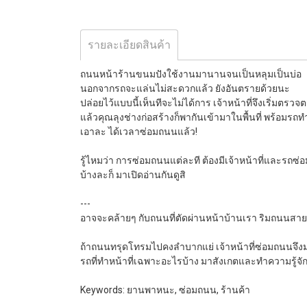
รายละเอียดสินค้า
ถนนหน้าร้านขนมปังใช้งานมานานจนเป็นหลุมเป็นบ่อ
นอกจากรถจะแล่นไม่สะดวกแล้ว ยังอันตรายด้วยนะ
ปล่อยไว้แบบนี้เห็นทีจะไม่ได้การ เจ้าหน้าที่จึงเริ่มตรวจ
แล้วคุณลุงช่างก่อสร้างก็พากันเข้ามาในพื้นที่ พร้อ
เอาละ ได้เวลาซ่อมถนนแล้ว!
รู้ไหมว่า การซ่อมถนนแต่ละที ต้องมีเจ้าหน้าที่และรถซ่
บ้างละก็ มาเปิดอ่านกันดูสิ
---
อาจจะคล้ายๆ กับถนนที่ตัดผ่านหน้าบ้านเรา ริมถนนสายนี้
ถ้าถนนทรุดโทรมไปคงลำบากแย่ เจ้าหน้าที่ซ่อมถนนจึง
รถที่ทำหน้าที่เฉพาะอะไรบ้าง มาสังเกตและทำความรู้จั
Keywords: ยานพาหนะ, ซ่อมถนน, ร้านค้า