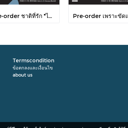
Pre-order ชาติที่รัก "ไทย-กัมพูชา" กับเส้นสมมติ / พวงทอง ภวัครพันธุ์ / มติชน
Termscondition
ข้อตกลงและเงื่อนไข
about us