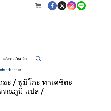
แจ้งการชำระเงิน
andclock books
อะ / ฟูมิโกะ ทาเคชิตะ
วรรณภูมิ แปล /