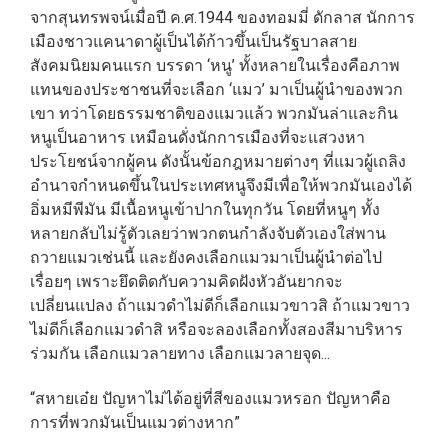
จากสุนทรพจน์เมื่อปี ค.ศ.1944 ของทอมมี่ ดักลาส นักการ
เมืองชาวแคนาดาผู้เป็นได้ก้าวขึ้นเป็นรัฐบาลสาย
สังคมนิยมคนแรก บรรดา ‘หนู’ ทั้งหลายในเรื่องคือภาพ
แทนของประชาชนที่จะเลือก ‘แมว’ มาเป็นผู้นำของพวก
เขา ทว่าโดยธรรมชาติของแมวแล้ว พวกมันล่าและกิน
หนูเป็นอาหาร เหมือนดั่งนักการเมืองที่จะแสวงหา
ประโยชน์จากผู้คน ดังนั้นข้อกฎหมายต่างๆ ที่แมวผู้เถลิง
อำนาจกำหนดขึ้นในประเทศหนูจึงมีเพื่อให้พวกมันเองได้
อิ่มหมีพีมัน มีเนื้อหนูเข้าปากในทุกวัน โดยที่หนูๆ ทั้ง
หลายกลับไม่รู้ตัวเลยว่าพวกตนกำลังจับตัวเองใส่พาน
ถวายแมวเช่นนี้ และยังคงเลือกแมวมาเป็นผู้นำต่อไป
เรื่อยๆ เพราะยึดติดกับความคิดฝังหัวอันยากจะ
เปลี่ยนแปลง ถ้าแมวดำไม่ดีก็เลือกแมวขาวสิ ถ้าแมวขาว
ไม่ดีก็เลือกแมวดำสิ หรือจะลองเลือกทั้งสองสีมาบริหาร
ร่วมกัน เลือกแมวลายทาง เลือกแมวลายจุด...
“สหายเอ๋ย ปัญหาไม่ได้อยู่ที่สีของแมวหรอก ปัญหาคือ
การที่พวกมันเป็นแมวต่างหาก”