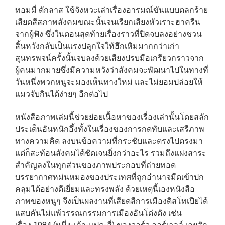
ทอมมี่ ดักลาส ใช้จังหวะเล่าเรื่องอารมณ์ขันแบบตลกร้าย
เสียดสีสภาพสังคมขณะนั้นจนเรียกเสียงหัวเราะฮาครืน
จากผู้ฟัง ซึ่งในตอนสุดท้ายเรื่องราวที่ปิดจบลงอย่างชวน
สิ้นหวังกลับเป็นแรงปลุกใจให้ฮึกเหิมมากกว่าเก่า
สุนทรพจน์ครั้งนั้นจบลงด้วยเสียงปรบมือเกรียวกราวจาก
ผู้คนมากมายซึ่งมีความหวังว่าสังคมจะพัฒนาไปในทางที่
วันหนึ่งพวกหนูจะมองเห็นทางใหม่ และไม่ยอมปล่อยให้
แมวจับกินได้ง่ายๆ อีกต่อไป
หนังสือภาพเล่มนี้ช่วยย่อยเนื้อหาของเรื่องเล่านั้นโดยสลัก
ประเด็นอันหนักอึ้งทั้งในเรื่องของการกดทับและเสรีภาพ
ทางความคิด ลงบนข้อความที่กระชับและตรงไปตรงมา
แต่ก็สะท้อนสังคมได้ชัดเจนยิ่งกว่าอะไร รวมถึงแฝงสาระ
สำคัญลงในทุกส่วนของภาพประกอบที่ถ่ายทอด
บรรยากาศหม่นหมองของประเทศที่ถูกอำนาจมืดเข้าปก
คลุมได้อย่างดีเยี่ยมและทรงพลัง ด้วยเหตุนี้เองหนังสือ
ภาพของหนูๆ จึงเป็นผลงานที่เสียดสีการเมืองดิสโทเปียได้
แสบคันไม่แพ้วรรณกรรมการเมืองอันโด่งดัง เช่น