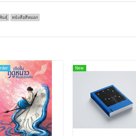
ันธุ์
หนังสือสีหมอก
rder
New