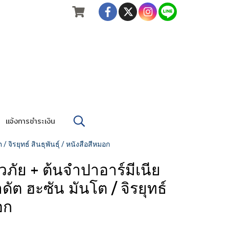
แจ้งการชำระเงิน
ิรยุทธ์ สินธุพันธุ์ / หนังสือสีหมอก
ภัย + ต้นจำปาอาร์มีเนีย
ัต ฮะซัน มันโต / จิรยุทธ์
อก