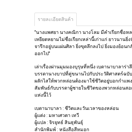
รายละเอียดสินค้า
"นางแพศยา นางคณิกา นางโลม มีคำเรียกชื่อ
หล
เหยียดหยามไม่ชื่อเรียกเหล่านี้เก่าแก่ ยาวนานยิ่ง
จารึก
อยู่บนแผ่นศิลา ยิ่งขุดลึกลงไป ยิ่งมองย้อนก
ออกไป"
เล่าเรื่องผ่านมุมมองบุรุษที่หนึ่ง เบดานาบาลาร่าล
บรรดานางบาปที่คู่ขนานไปกับประวัติศาสตร์ฉบ
ผลักไสให้
พวกหล่อนต้องมาใช้ชีวิตอยู่บอกกำแพ
สัมพันธ์กับบรรดาผู้ชาย
ในชีวิตของพวกหล่อนส
แห่งนี้ไว้
เบดานาบาลา : ชีวิตและวันเวลาของหล่อน
ผู้แต่ง : มหาเศวตา เทวี
ผู้แปล : จิรยุทธ์ สินธุพันธุ์
สำนักพิมพ์ : หนังสือสีหมอก