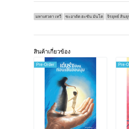
มหาเศวตา เทวี
ซะอาดัต ฮะซัน มันโต
จิรยุทธ์ สินธุพ
สินค้าเกี่ยวข้อง
Pre-Order
Pre-O