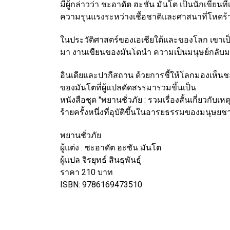
มีผู้กล่าวว่า ชะอาดัต ฮะชัน มันโต เป็น
นักเขียนท
ความรุนแรงระหว่าง
เชื้อชาติและศาสนาที่โหดร้าย
ในประวัติศาสตร์ของเอเชียใต้และของโลก เขาเป
มา งานเขียนของมันโตนำ
ความเป็นมนุษย์กลับม
อินเดียและปากีสถาน ด้วยการชี้ให้โลกมองเห็น
ช
ของมันโตที่ผู้แปลดัดสรรมารวมขึ้นเป็น
หนังสือชุด "พยานชั่วภัย : รวมเรื่องสั้นเกี่ยวกับ
เหต
ร้ายครั้งหนึ่งที่อุบัติขึ้นใน
อารยธรรมของมนุษยชา
พยานชั่วภัย
ผู้แต่ง : ซะอาดัต ฮะซัน มันโต
ผู้แปล จิรยุทธ์ สินธุพันธุ์
ราคา 210 บาท
ISBN: 9786169473510