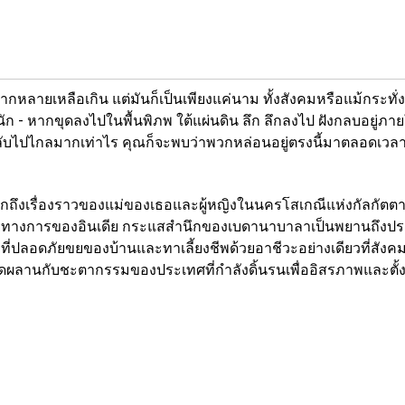
ากหลายเหลือเกิน แต่มันก็เป็นเพียงแค่นาม ทั้งสังคม
หรือแม้กระทั่ง
นัก - หาก
ขุดลงไปในพื้นพิภพ ใต้แผ่นดิน ลึก ลึกลงไป ฝังกลบอยู่
ภายใ
ลับไป
ไกลมากเท่าไร คุณก็จะพบว่าพวกหล่อนอยู่ตรงนี้มา
ตลอดเวลา
ึกถึง
เรื่องราวของแม่ของเธอและผู้หญิงในนครโสเกณีแห่ง
กัลกัตตา
ับทางการของ
อินเดีย กระแสสำนึกของเบดานาบาลาเป็นพยานถึง
ปร
งที่ปลอดภัยขยของบ้าน
และทาเลี้ยงชีพด้วยอาชีวะอย่างเดียวที่สัง
อดผลานกับชะตากรรมของประเทศ
ที่กำลังดิ้นรนเพื่ออิสรภาพและต