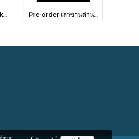
Octology of Miu Suksawat / ภู่มณี ศิริพรไพบูลย์ / สำนักพิมพ์ตำหนัก
Pre-order เล่าขานตำนานสงครามกรุงทรอย Troy / Stephen Fry / อรสิริ พลเดช / สารคดี
นโยบาย