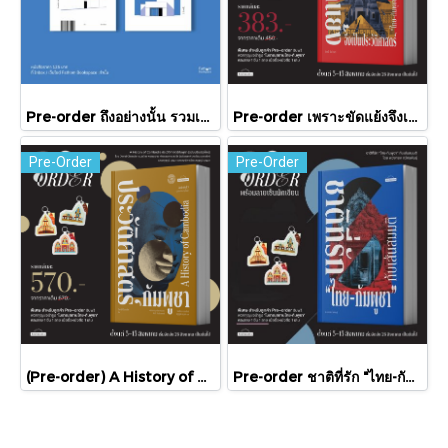
Pre-order ถึงอย่างนั้น รวมเรื่องสั้น / ภู่มณี ศิริพรไพบูลย์ / สำนักพิมพ์ตำหนัก
Pre-order เพราะขัดแย้งจึงเป็นประวัติศาสตร์ "ไทย-กัมพูชา" กับความสัมพันธ์หวานปนขม / มติชน
Pre-Order
Pre-Order
(Pre-order) A History of Cambodia ประวัติศาสตร์กัมพูชา (ฉบับปรับปรุงใหม่) / David Chandler / มติชน
Pre-order ชาติที่รัก "ไทย-กัมพูชา" กับเส้นสมมติ / พวงทอง ภวัครพันธุ์ / มติชน