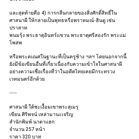
และสุดท้ายคือ 4) การกลืนกลายของสิ่งศักดิ์สิทธิ์ใน
ศาสนาผี ให้กลายเป็นพุทธหรือพราหมณ์-ฮินดู เช่น
ปราสาท
พนมรุ้ง พระธาตุอินทร์แขวน พระธาตุศรีสองรัก พระแม่
โพสพ
หรือพระคเณศในฐานะที่เป็นครูช้าง ฯลฯ โดยนอกจากนี้
ยังมีข้อเขียนอื่นที่เกี่ยวเนื่องกับความเข้าใจในศาสนาผี
อย่างความเชื่อเรื่องที่ว่าในอดีตไทยเคยมีกระทรวง
เวทมนตร์อีกด้วย
----
ศาสนาผี ใต้ชะเงื้อมเขาพระสุเมรุ
เขียน ศิริพจน์ เหล่ามานะเจริญ
สำนักพิมพ์ นาตาแฮก
จำนวน 257 หน้า
ราคา 320 บาท