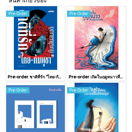
Pre-Order
Pre-Order
Pre-order ชาติที่รัก "ไทย-กัมพูชา" กับเส้นสมมติ / พวงทอง ภวัครพันธุ์ / มติชน
Pre-order เกิดในฤดูหนาวที่แดดส่องถึง / นทธี ศศิวิมล / Pandora Press
Pre-Order
Pre-Order