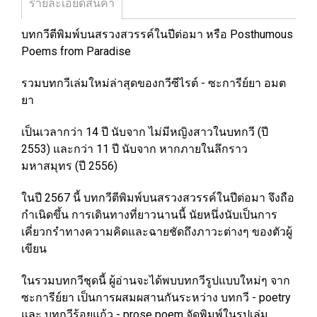
รายละเอียดสินค้า
บทกวีตีพิมพ์บนสรวงสวรรค์ในปีต่อมา หรือ Posthumous
Poems from Paradise
รวมบทกวีเล่มใหม่ล่าสุดของกวีซีไรต์ - ซะการีย์ยา อมต
ยา
เป็นเวลากว่า 14 ปี นับจาก ไม่มีหญิงสาวในบทกวี (ปี
2553) และกว่า 11 ปี นับจาก หากภายในลึกราว
มหาสมุทร (ปี 2556)
ในปี 2567 นี้ บทกวีตีพิมพ์บนสรวงสวรรค์ในปีต่อมา จึงถือ
กำเนิดขึ้น การเดินทางที่ยาวนานนี้ นัยหนึ่งนับเป็นการ
เคี่ยวกรำทางความคิดและฉายชัดถึงภาวะต่างๆ ของตัวผู้
เขียน
ในรวมบทกวีชุดนี้ ผู้อ่านจะได้พบบทกวีรูปแบบใหม่ๆ จาก
ซะการีย์ยา เป็นการผสมผสานกันระหว่าง บทกวี - poetry
และ บทกวีร้อยแก้ว - prose poem จัดพิมพ์ในรูปเล่ม