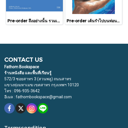
Pre-order ถึงอย่างนั้น รวมเรื่องสั้น / ภู่มณี ศิริพรไพบูลย์ / สำนักพิมพ์ตำหนัก
Pre-order เต้นรำไปบนท่อนแขนอ่อนนุ่ม / นทธี ศศิวิมล / Pandora Press
CONTACT US
Fathom Bookspace
ร้านหนังสือ และพื้นที่เรียนรู้
572/3 ซอยสาทร 3 (สวนพลู) ถนนสาทร
แขวงทุ่งมหาเมฆ เขตสาทร กรุงเทพฯ 10120
โทร : 096-935-3642
อีเมล : fathombookspace@gmail.com
Termscondition