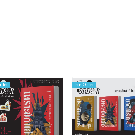
rder
Pre-Order