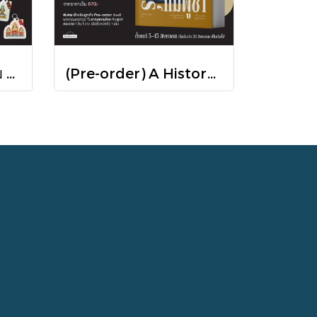
Pre-order [Set 3 เล่ม ] หนังสือชุดความสัมพันธ์ "ไทย-กัมพูชา" / มติชน
(Pre-order) A History of Cambodia ประวัติศาสตร์กัมพูชา (ฉบับปรับปรุงใหม่) / David Chandler / มติชน