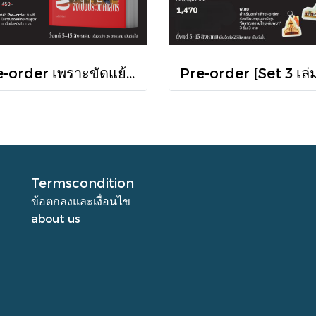
Pre-order เพราะขัดแย้งจึงเป็นประวัติศาสตร์ "ไทย-กัมพูชา" กับความสัมพันธ์หวานปนขม / มติชน
Termscondition
ข้อตกลงและเงื่อนไข
about us