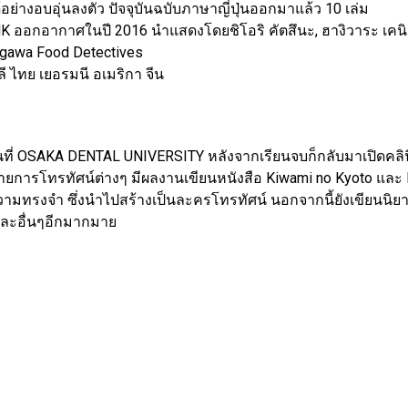
งอบอุ่นลงตัว ปัจจุบันฉบับภาษาญี่ปุ่นออกมาแล้ว 10 เล่ม
K ออกอากาศในปี 2016 นำแสดงโดยชิโอริ คัตสึนะ, ฮางิวาระ เคนิชิ
gawa Food Detectives
ลี ไทย เยอรมนี อเมริกา จีน
 เรียนที่ OSAKA DENTAL UNIVERSITY หลังจากเรียนจบก็กลับมาเปิดคลิ
ยการโทรทัศน์ต่างๆ มีผลงานเขียนหนังสือ Kiwami no Kyoto และ 
ทรงจำ ซึ่งนำไปสร้างเป็นละครโทรทัศน์ นอกจากนี้ยังเขียนนิยาย 
 และอื่นๆอีกมากมาย