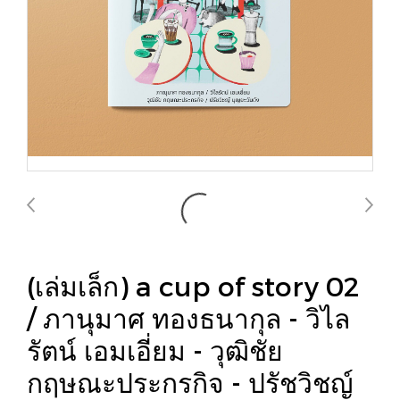
(เล่มเล็ก) a cup of story 02
/ ภานุมาศ ทองธนากุล - วิไล
รัตน์ เอมเอี่ยม - วุฒิชัย
กฤษณะประกรกิจ - ปรัชวิชญ์