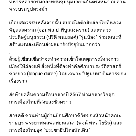
ทหารหลายกรมกองที่ยืนชุมนุมปะปนกันตรงหน้า ณ ลาน
พระบรมรูปทรงม้า
เกือบศตวรรษหลังจากนั้น สปอตไลต์กลับส่องไปที่หลวง
พิบูลสงคราม (จอมพล ป. พิบูลสงคราม) และหลวง
ประดิษฐ์มนูธรรม (ปรีดี พนมยงค์) “รุ่นน้อง” ร่วมคณะที่
สร้างแรงสะเทือนส่งผลมายังปัจจุบันมากกว่า
.
ด้วยผู้เขียนเชื่อว่าจะทำความเข้าใจเหตุการณ์ทางการ
เมืองให้ถ่องแท้ สิ่งหนึ่งที่ต้องทำคือศึกษาประวัติศาสตร์
ช่วงยาว (longue durée) โดยเฉพาะ “ปฐมบท” ต้นธารของ
เรื่องราว
ส่งท้ายคลื่นความร้อนกลางปี 2567 ท่ามกลางวิกฤต
การเมืองไทยที่สงบลงชั่วคราว
สารคดี ชวนท่านผู้อ่านย้อนศึกษาชีวิตของหัวหน้าคณะ
ราษฎร พระยาพหลพลพยุหเสนา (พจน์ พหลโยธิน) และ
การเมืองไทยยุค “ประชาธิปไตยหัดเดิน”