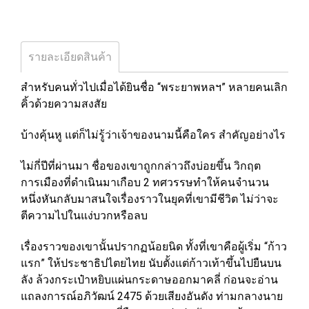
รายละเอียดสินค้า
สำหรับคนทั่วไปเมื่อได้ยินชื่อ “พระยาพหลฯ” หลายคนเลิก
คิ้วด้วยความสงสัย
บ้างคุ้นหู แต่ก็ไม่รู้ว่าเจ้าของนามนี้คือใคร สำคัญอย่างไร
ไม่กี่ปีที่ผ่านมา ชื่อของเขาถูกกล่าวถึงบ่อยขึ้น วิกฤต
การเมืองที่ดำเนินมาเกือบ 2 ทศวรรษทำให้คนจำนวน
หนึ่งหันกลับมาสนใจเรื่องราวในยุคที่เขามีชีวิต ไม่ว่าจะ
ตีความไปในแง่บวกหรือลบ
เรื่องราวของเขานั้นปรากฏน้อยนิด ทั้งที่เขาคือผู้เริ่ม “ก้าว
แรก” ให้ประชาธิปไตยไทย นับตั้งแต่ก้าวเท้าขึ้นไปยืนบน
ลัง ล้วงกระเป๋าหยิบแผ่นกระดาษออกมาคลี่ ก่อนจะอ่าน
แถลงการณ์อภิวัฒน์ 2475 ด้วยเสียงอันดัง ท่ามกลางนาย