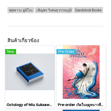
ฟุคุซาวะ ยูมิโกะ
เชิญพร วิเศษสุวรรณภูมิ
Sandclock Books
สินค้าเกี่ยวข้อง
New
Pre-Order
Octology of Miu Suksawat / ภู่มณี ศิริพรไพบูลย์ / สำนักพิมพ์ตำหนัก
Pre-order เกิดในฤดูหนาวที่แดดส่องถึง / นทธี ศศิวิมล / Pandora Press