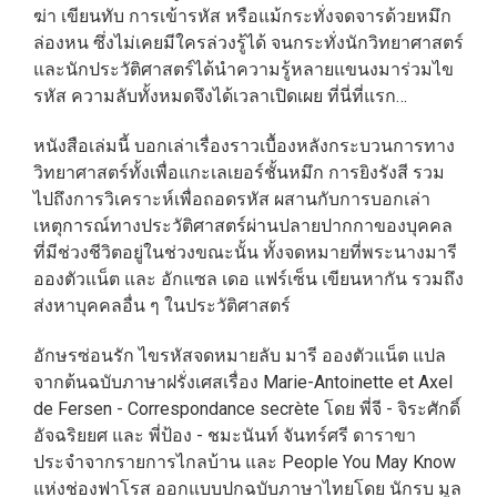
ฆ่า เขียนทับ การเข้ารหัส หรือแม้กระทั่งจดจารด้วยหมึก
ล่องหน ซึ่งไม่เคยมีใครล่วงรู้ได้ จนกระทั่งนักวิทยาศาสตร์
และนักประวัติศาสตร์ได้นำความรู้หลายแขนงมาร่วมไข
รหัส ความลับทั้งหมดจึงได้เวลาเปิดเผย ที่นี่ที่แรก…
หนังสือเล่มนี้ บอกเล่าเรื่องราวเบื้องหลังกระบวนการทาง
วิทยาศาสตร์ทั้งเพื่อแกะเลเยอร์ชั้นหมึก การยิงรังสี รวม
ไปถึงการวิเคราะห์เพื่อถอดรหัส ผสานกับการบอกเล่า
เหตุการณ์ทางประวัติศาสตร์ผ่านปลายปากกาของบุคคล
ที่มีช่วงชีวิตอยู่ในช่วงขณะนั้น ทั้งจดหมายที่พระนางมารี
อองตัวแน็ต และ อักแซล เดอ แฟร์เซ็น เขียนหากัน รวมถึง
ส่งหาบุคคลอื่น ๆ ในประวัติศาสตร์
อักษรซ่อนรัก ไขรหัสจดหมายลับ มารี อองตัวแน็ต แปล
จากต้นฉบับภาษาฝรั่งเศสเรื่อง Marie-Antoinette et Axel
de Fersen - Correspondance secrète โดย พี่จี - จิระศักดิ์
อัจฉริยยศ และ พี่ป้อง - ชมะนันท์ จันทร์ศรี ดาราขา
ประจำจากรายการไกลบ้าน และ People You May Know
แห่งช่องฟาโรส ออกแบบปกฉบับภาษาไทยโดย นักรบ มูล