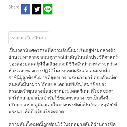
Share
รายละเอียดสินค้า
เป็นเวลานับศตวรรษที่ความลับนี้แฝงเร้นอยู่ท่ามกลางตัว
อักษรมหาศาลจากเหตุการณ์สำคัญในหน้าประวัติศาสตร์
ของสองบุคคลผู้มีชื่อเสียงและมีชีวิตอันน่าเวทนาระหว่าง
ห้วงเวลาของการปฏิวัติในประเทศฝรั่งเศส คนแรกคือ
ราชินีผู้ถูกชิงชังมากที่สุดอย่าง ‘พระนางมารี อองตัวแน็ต’
คนหลังมีนามว่า ‘อักแซล เดอ แฟร์เซ็น’ สมาชิกของ
ครอบครัวขุนนางชั้นสูงจากประเทศสวีเดน ที่โชคชะตา
พาให้กลายมาเป็นข้ารับใช้ของพระนาง เขาเป็นทั้งที่
ปรึกษา สหายคู่คิด และในบางบรรทัดก็เป็น ‘ยอดหฤทัย’ ที่
พระนางคิดถึงเจียนใจจะขาด
ความลับทั้งหมดนี้ถูกซ่อนไว้ในจดหมายลับที่ผ่านการขีด