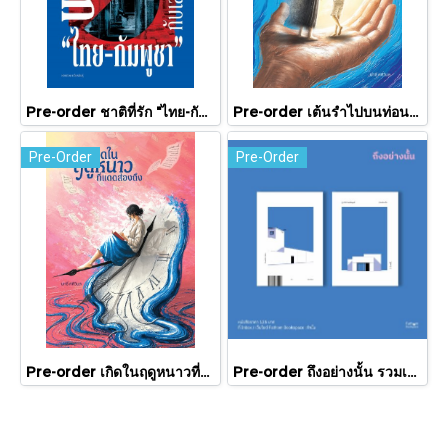
Pre-order ชาติที่รัก "ไทย-กัมพูชา" กับเส้นสมมติ / พวงทอง ภวัครพันธุ์ / มติชน
Pre-order เต้นรำไปบนท่อนแขนอ่อนนุ่ม / นทธี ศศิวิมล / Pandora Press
Pre-Order
Pre-Order
Pre-order เกิดในฤดูหนาวที่แดดส่องถึง / นทธี ศศิวิมล / Pandora Press
Pre-order ถึงอย่างนั้น รวมเรื่องสั้น / ภู่มณี ศิริพรไพบูลย์ / สำนักพิมพ์ตำหนัก