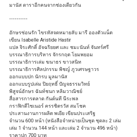
มานัส ดาราอีกคนจากช่องเดียวกัน
----------
อักษรซ่อนรัก ไขรหัสจดหมายลับ มารี อองตัวแน็ต
เขียน Isabelle Aristide Hastir
แปล จิระศักดิ์ อัจฉริยยศ และ ชมะนันท์ จันทร์ศรี
บรรณาธิการบริหาร จักรกฤต โยมพยอม
บรรณาธิการเล่ม ฆนาธร ขาวสนิท
บรรณาธิการศิลปกรรม พิชญ์ ภูวเศรษฐาวร
ออกแบบปก นักรบ มูลมานัส
ออกแบบรูปเล่ม ปิยฤทธิ์ ปัญจธรรมวิทย์
พิสูจน์อักษร ฉันท์ชนก หลิมวาณิชย์
สื่อสารการตลาด กันต์นที นีระพล
กราฟิกดีไซเนอร์ ครรชิตรวัส สมโชค
ประสานงานการผลิต พเยีย เขียนประเสริฐ
จำนวน 600 หน้า (หนังสือจำหน่ายเป็นชุด ชุดละ 2 เล่ม
เล่ม 1 จำนวน 144 หน้า และเล่ม 2 จำนวน 496 หน้า)
ราคาปก 700 บาท