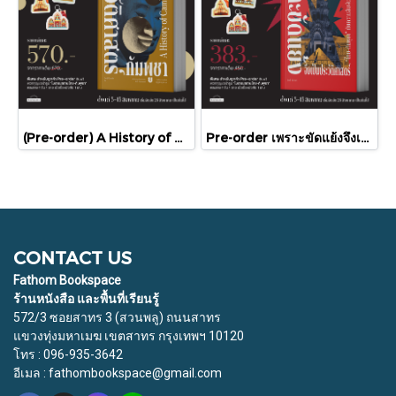
(Pre-order) A History of Cambodia ประวัติศาสตร์กัมพูชา (ฉบับปรับปรุงใหม่) / David Chandler / มติชน
Pre-order เพราะขัดแย้งจึงเป็นประวัติศาสตร์ "ไทย-กัมพูชา" กับความสัมพันธ์หวานปนขม / มติชน
CONTACT US
Fathom Bookspace
ร้านหนังสือ และพื้นที่เรียนรู้
572/3 ซอยสาทร 3 (สวนพลู) ถนนสาทร
แขวงทุ่งมหาเมฆ เขตสาทร กรุงเทพฯ 10120
โทร : 096-935-3642
อีเมล : fathombookspace@gmail.com