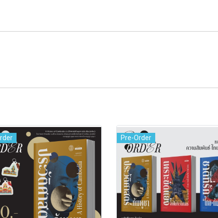
rder
Pre-Order