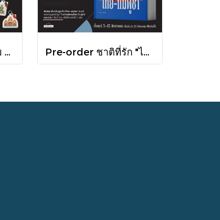
Pre-order [Set 3 เล่ม ] หนังสือชุดความสัมพันธ์ "ไทย-กัมพูชา" / มติชน
Pre-order ชาติที่รัก "ไทย-กัมพูชา" กับเส้นสมมติ / พวงทอง ภวัครพันธุ์ / มติชน