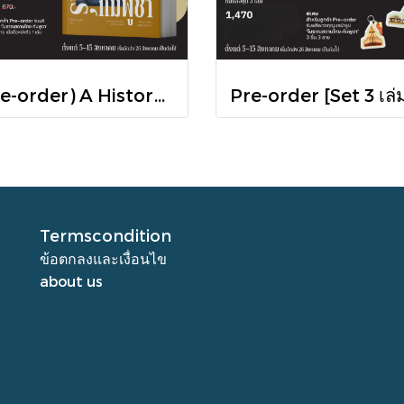
(Pre-order) A History of Cambodia ประวัติศาสตร์กัมพูชา (ฉบับปรับปรุงใหม่) / David Chandler / มติชน
Termscondition
ข้อตกลงและเงื่อนไข
about us