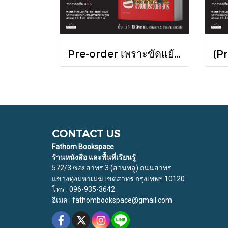
Pre-order เพราะขัดแย้งจึงเป็นประวัติศาสตร์ "ไทย-กัมพูชา" กับความสัมพันธ์หวานปนขม / มติชน
CONTACT US
Fathom Bookspace
ร้านหนังสือ และพื้นที่เรียนรู้
572/3 ซอยสาทร 3 (สวนพลู) ถนนสาทร
แขวงทุ่งมหาเมฆ เขตสาทร กรุงเทพฯ 10120
โทร : 096-935-3642
อีเมล : fathombookspace@gmail.com