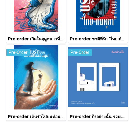
Pre-order เกิดในฤดูหนาวที่แดดส่องถึง / นทธี ศศิวิมล / Pandora Press
Pre-order ชาติที่รัก "ไทย-กัมพูชา" กับเส้นสมมติ / พวงทอง ภวัครพันธุ์ / มติชน
Pre-Order
Pre-Order
Pre-order เต้นรำไปบนท่อนแขนอ่อนนุ่ม / นทธี ศศิวิมล / Pandora Press
Pre-order ถึงอย่างนั้น รวมเรื่องสั้น / ภู่มณี ศิริพรไพบูลย์ / สำนักพิมพ์ตำหนัก