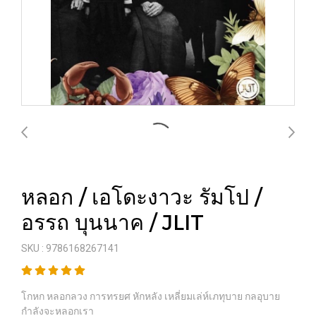
หลอก / เอโดะงาวะ รัมโป /
อรรถ บุนนาค / JLIT
SKU : 9786168267141
โกหก หลอกลวง การทรยศ หักหลัง เหลี่ยมเล่ห์เภทุบาย กลอุบาย
กำลังจะหลอกเรา