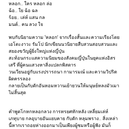
หลอก... ใคร หลอก ล่อ
ฉ้อ... ใย ฉ้อ ฉล
ร้อย... เล่ห์ แสน กล
มนต์... คน ลวง ใจ
พบกับนิยามความ ‘หลอก’ จากเรื่องสั้นและความเรียงโดย
เอโดะงาวะ รัมโป นักเขียนนวนิยายสืบสวนสอบสวนและ
สยองขวัญผู้ยิ่งใหญ่แห่งญี่ปุ่น
สะท้อนกระแสความนิยมของสังคมญี่ปุ่นในยุคแห่งอิสร
เสรี ที่ผู้คนแสวงหาสิ่งแปลกพิสดาร
วนเวียนอยู่กับแรงปรารถนา กามารมณ์ และความวิปริต
ผิดครรลอง
กลายเป็นกับดักอันหอมหวานเย้ายวนให้มนุษย์หลงมัวเมา
ไม่สิ้นสุด
คำพูดโกหกหลอกลวง การทรยศหักหลัง เหลี่ยมเล่ห์
เภทุบาย กลอุบายอันแยบคาย กับดัก หลุมพราง... สิ่งเหล่า
นี้หากเราถอยห่างออกมาเป็นเพียงผู้ชมหรือผู้ฟัง มันก็