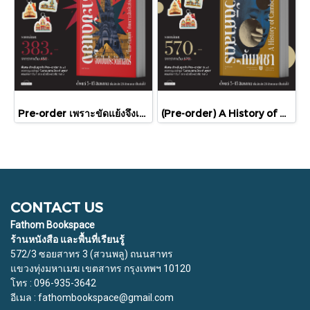
Pre-order เพราะขัดแย้งจึงเป็นประวัติศาสตร์ "ไทย-กัมพูชา" กับความสัมพันธ์หวานปนขม / มติชน
(Pre-order) A History of Cambodia ประวัติศาสตร์กัมพูชา (ฉบับปรับปรุงใหม่) / David Chandler / มติชน
CONTACT US
Fathom Bookspace
ร้านหนังสือ และพื้นที่เรียนรู้
572/3 ซอยสาทร 3 (สวนพลู) ถนนสาทร
แขวงทุ่งมหาเมฆ เขตสาทร กรุงเทพฯ 10120
โทร : 096-935-3642
อีเมล : fathombookspace@gmail.com