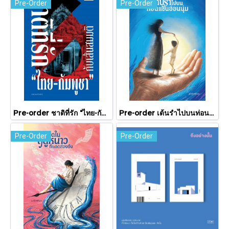
Pre-Order
Pre-Order
Pre-order ชาติที่รัก "ไทย-กัมพูชา" กับเส้นสมมติ / พวงทอง ภวัครพันธุ์ / มติชน
Pre-order เต้นรำไปบนท่อนแขนอ่อนนุ่ม / นทธี ศศิวิมล / Pandora Press
Pre-Order
Pre-Order