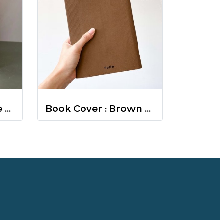
Storationship Pride Edition การ์ดเปิดบทสนทนาที่จะทำให้ทุกคนกล้าเป็นตัวเองอย่างภาคภูมิใจ / BASE PLAYHOUSE
Book Cover : Brown น้ำตาล / Folio / ปกหนังสือกันน้ำ ผลิตจากกระดาษทำความสะอาดได้