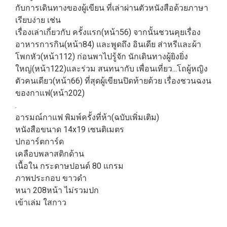
กับการเดินทางของผู้เขียน ที่เล่าผ่านตัวหนังสือด้วยภาษา
เรียบง่าย เช่น
เรื่องเล่าเกี่ยวกับ ครั้งแรก(หน้า56) จากนั้นชวนคุยเรื่อง
อาหารการกิน(หน้า84) และพูดถึง อินเดีย ส่าหรีและผ้า
โพกหัว(หน้า112) ก่อนพาไปรู้จัก นักเดินทางผู้ยิงยิ่ง
ใหญ่(หน้า122)และร่วม สนทนากับ เพื่อนเที่ยว...โถผู้หญิง
ตัวคนเดียว(หน้า66) ที่สุดผู้เขียนปิดท้ายด้วย เรื่องชวนฉงน
ของกาแฟ(หน้า202)
.
อารมณ์กาแฟ พิมพ์ครั้งที่ห้า(ฉบับเพิ่มเติม)
หนังสือขนาด 14x19 เซนติเมตร
ปกอาร์ตการ์ด
เคลือบพลาสติกด้าน
เนื้อใน กระดาษปอนด์ 80 แกรม
ภาพประกอบ ขาวดำ
หนา 208หน้า ไม่รวมปก
เข้าเล่ม ใสกาว