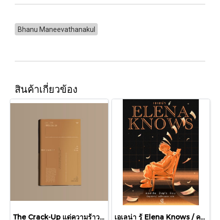
Bhanu Maneevathanakul
สินค้าเกี่ยวข้อง
The Crack-Up แด่ความร้าวราน / F.Scott Fitzgerald เอฟ. สกอตต์ ฟิตซ์เจอรัลด์ / Text
เอเลน่า รู้ Elena Knows / คลอเดีย ปิเญโร / ปิญณ์ชาน์ เหล็กเพชร / GingerCat