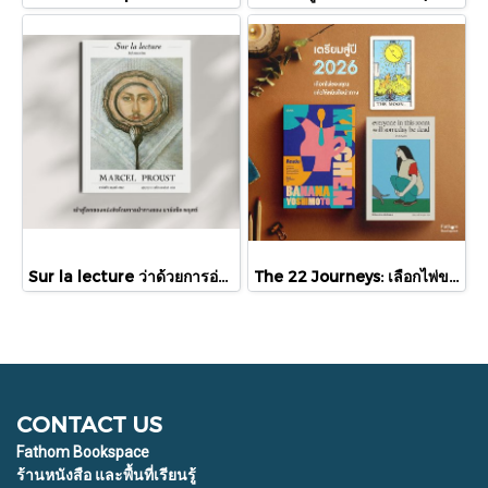
Sur la lecture ว่าด้วยการอ่าน / Marcel Proust มาร์แซ็ล พรุสต์ / สุญญาตา เมี้ยนละม้าย / readtherunes
The 22 Journeys: เลือกไพ่ของคุณ แล้วให้หนังสือนำทาง
CONTACT US
Fathom Bookspace
ร้านหนังสือ และพื้นที่เรียนรู้