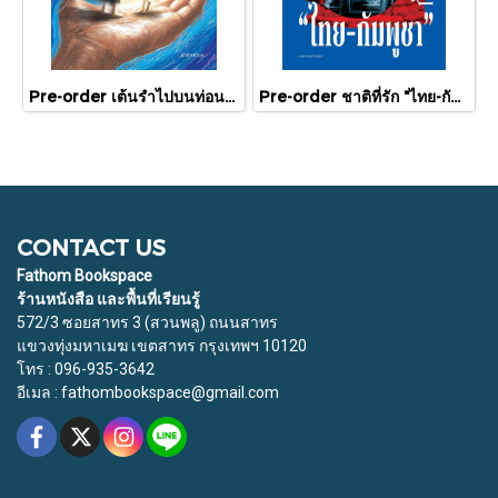
Pre-order เต้นรำไปบนท่อนแขนอ่อนนุ่ม / นทธี ศศิวิมล / Pandora Press
Pre-order ชาติที่รัก "ไทย-กัมพูชา" กับเส้นสมมติ / พวงทอง ภวัครพันธุ์ / มติชน
CONTACT US
Fathom Bookspace
ร้านหนังสือ และพื้นที่เรียนรู้
572/3 ซอยสาทร 3 (สวนพลู) ถนนสาทร
แขวงทุ่งมหาเมฆ เขตสาทร กรุงเทพฯ 10120
โทร : 096-935-3642
อีเมล : fathombookspace@gmail.com