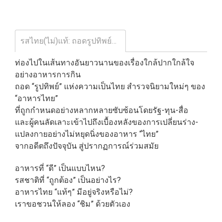
รสไทย(ไม่)แท้: ถอดรูปทิพย์อาหารไทยในสนามการเมืองวัฒนธรรม / อาสา คำภา / สำนักพิมพ์มติชน
ท่องไปในเส้นทางอันยาวนานของเรื่องใกล้ปากใกล้ใจ
อย่างอาหารการกิน
ถอด “รูปทิพย์” แห่งความเป็นไทย สำรวจนิยามใหม่ๆ ของ
“อาหารไทย”
ที่ถูกกำหนดอย่างหลากหลายซับซ้อนโดยรัฐ-ทุน-สื่อ
และผู้คนลัดเลาะเข้าไปถึงเบื้องหลังของการเปลี่ยนร่าง-
แปลงกายอย่างไม่หยุดนิ่งของอาหาร “ไทย”
จากอดีตถึงปัจจุบัน สู่ปรากฏการณ์ร่วมสมัย
อาหารที่ “ดี” เป็นแบบไหน?
รสชาติที่ “ถูกต้อง” เป็นอย่างไร?
อาหารไทย “แท้ๆ” มีอยู่จริงหรือไม่?
เราขอชวนให้ลอง “ชิม” ด้วยตัวเอง