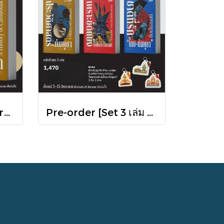
(Pre-order) A History of Cambodia ประวัติศาสตร์กัมพูชา (ฉบับปรับปรุงใหม่) / David Chandler / มติชน
Pre-order [Set 3 เล่ม ] หนังสือชุดความสัมพันธ์ "ไทย-กัมพูชา" / มติชน