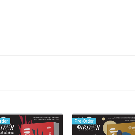
rder
Pre-Order