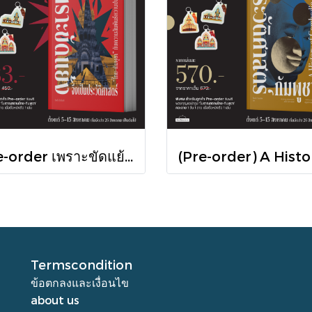
Pre-order เพราะขัดแย้งจึงเป็นประวัติศาสตร์ "ไทย-กัมพูชา" กับความสัมพันธ์หวานปนขม / มติชน
Termscondition
ข้อตกลงและเงื่อนไข
about us