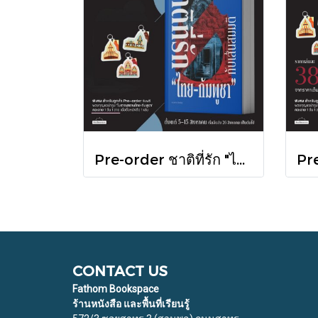
Pre-order ชาติที่รัก "ไทย-กัมพูชา" กับเส้นสมมติ / พวงทอง ภวัครพันธุ์ / มติชน
CONTACT US
Fathom Bookspace
ร้านหนังสือ และพื้นที่เรียนรู้