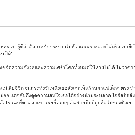
ั่นแหละ เรารู้ดีว่ามันกระจัดกระจายไปทั่ว แต่เพราะมองไม่เห็น เราจึง
หนได้"
ยคุณขจัดความกังวลและความเศร้าโศกทั้งหมดให้หายไปได้ ไม่ว่าค
แม่เสียชีวิต จนกระทั่งวันหนึ่งเธอสังเกตเห็นร้านกาแฟเล็กๆ ตรง หั
วทั้งแปลก แต่กลับดึงดูดความสนใจเธอได้อย่างน่าประหลาด ไอริสตัดส
ัวไป ขณะที่ตามหาเขา เธอก็ค่อยๆ ค้นพบอดีตที่ถูกลืมไปของตัวเอง และ