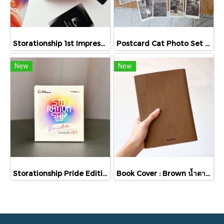
Storationship 1st Impression การ์ดที่จะพาคุณเจาะลึกถึงความประทับใจแรกที่เรามีต่อกัน / BASE PLAYHOUSE
Postcard Cat Photo Set 12 ลาย โปสการ์ดรูปแมว จัดเซต
New
New
Storationship Pride Edition การ์ดเปิดบทสนทนาที่จะทำให้ทุกคนกล้าเป็นตัวเองอย่างภาคภูมิใจ / BASE PLAYHOUSE
Book Cover : Brown น้ำตาล / Folio / ปกหนังสือกันน้ำ ผลิตจากกระดาษทำความสะอาดได้