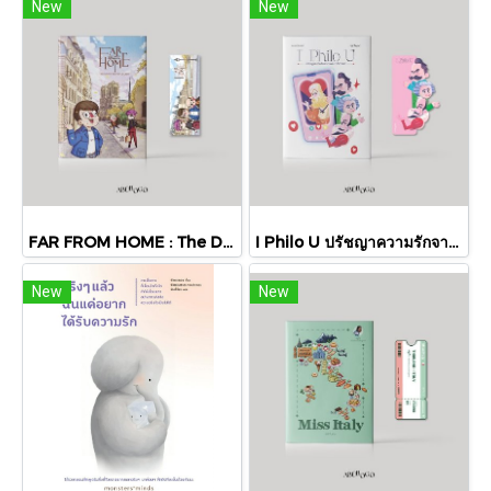
New
New
FAR FROM HOME : The Dawn of the Mortal Quest / ฟาโรส สตูดิโอ / ABUBOGO
I Philo U ปรัชญาความรักจากเพลโตถึงนิทเช / เจ๊ป้อง ชมะนันท์ จันทร์ศรี / ABUBOGO
New
New