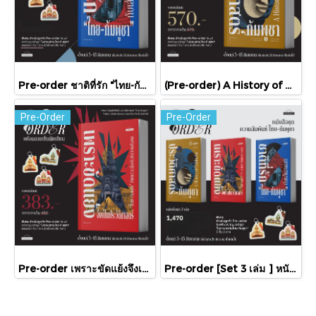
Pre-order ชาติที่รัก "ไทย-กัมพูชา" กับเส้นสมมติ / พวงทอง ภวัครพันธุ์ / มติชน
(Pre-order) A History of Cambodia ประวัติศาสตร์กัมพูชา (ฉบับปรับปรุงใหม่) / David Chandler / มติชน
Pre-Order
Pre-Order
Pre-order เพราะขัดแย้งจึงเป็นประวัติศาสตร์ "ไทย-กัมพูชา" กับความสัมพันธ์หวานปนขม / มติชน
Pre-order [Set 3 เล่ม ] หนังสือชุดความสัมพันธ์ "ไทย-กัมพูชา" / มติชน