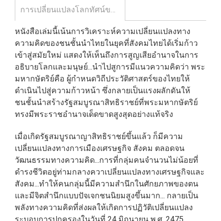
การเปลี่ยนแปลงโลกทัศน์ของชนชั้นผู้นำไทย ตั้งแต่รัชกาลที่ 4 ถึงพุทธศักราช 2475 / อรรถจักร์ สัตยานุรักษ์ / สมมติ
หนังสือเล่มนี้เน้นการวิเคราะห์ความเปลี่ยนแปลงทาง
ความคิดของชนชั้นนำไทยในยุคที่สังคมไทยได้เริ่มก้าว
เข้าสู่สมัยใหม่ แสดงให้เห็นถึงการสูญเสียอำนาจในการ
อธิบายโลกและมนุษย์...นำไปสูการมีแนวความคิดว่า พระ
มหากษัตริย์คือ ผู้กำหนดวิถีประวัติศาสตร์ของไทยให้
ดำเนินไปสู่ความก้าวหน้า ซึ่งกลายเป็นแรงผลักดันให้
ชนชั้นนำสร้างรัฐสมบูรณาสิทธิราชย์ที่พระมหากษัตริย์
ทรงมีพระราชอำนาจเด็ดขาดสูงสุดอย่างแท้จริง
เมื่อเกิดรัฐสมบูรณาญาสิทธิราชย์ขึ้นแล้ว ก็มีความ
เปลี่ยนแปลงทางการเมืองเศรษฐกิจ สังคม ตลอดจน
วัฒนธรรมทางความคิด...การที่กลุ่มคนจำนวนไม่น้อยที่
ดำรงชีวิตอยู่ท่ามกลางควาเปลี่ยนแปลงทางเศรษฐกิจและ
สังคม...ทำให้คนกลุ่มนี้มีความสำนึกในศักยภาพของตน
และมีจิตสำนึกแบบปัจเจกชนนิยมสูงขึ้นมาก... กลายเป็น
พลังทางความคิดที่ส่งผลให้เกิดการปฏิวัติเปลี่ยนแปลง
ระบอบการปกครองในวันที่ 24 มิถุนายน พ.ศ. 2475