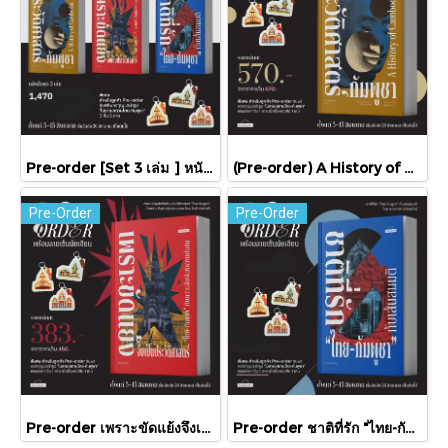
Pre-order [Set 3 เล่ม ] หนังสือชุดความสัมพันธ์ "ไทย-กัมพูชา" / มติชน
(Pre-order) A History of Cambodia ประวัติศาสตร์กัมพูชา (ฉบับปรับปรุงใหม่) / David Chandler / มติชน
Pre-Order
Pre-Order
Pre-order เพราะขัดแย้งจึงเป็นประวัติศาสตร์ "ไทย-กัมพูชา" กับความสัมพันธ์หวานปนขม / มติชน
Pre-order ชาติที่รัก "ไทย-กัมพูชา" กับเส้นสมมติ / พวงทอง ภวัครพันธุ์ / มติชน