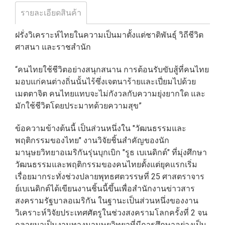
รายละเอียดสินค้า
ฝรั่งวิเคราะห์ไทยในความเป็นมาตั้งแต่ชาติพันธุ์ วิถีชีวิต
ศาสนา และราชสำนัก
“คนไทยใช้ชีวิตอย่างสนุกสนาน การต้อนรับขับสู้ที่คนไทย
มอบแก่คนต่างถิ่นนั้นไร้ซึ่งเจตนาร้ายและเปี่ยมไปด้วย
เมตตาจิต คนไทยแทบจะไม่กังวลกับความยุ่งยากใด และ
มักใช้ชีวิตโดยประมาทด้วยความสุข”
ข้อความข้างต้นนี้ เป็นส่วนหนึ่งใน "วัฒนธรรมและ
พฤติกรรมของไทย" งานวิจัยชิ้นสำคัญของนัก
มานุษยวิทยาอเมริกันรุ่นบุกเบิก "รูธ เบเนดิกต์" ที่มุ่งศึกษา
วัฒนธรรมและพฤติกรรมของคนไทยตั้งแต่ยุคแรกเริ่ม
เรื่อยมากระทั่งช่วงปลายพุทธศตวรรษที่ 25 ศาสตราจาร
ย์เบเนดิกต์ได้เขียนงานชิ้นนี้ขึ้นเพื่อสำนักงานข่าวสาร
สงครามรัฐบาลอเมริกัน ในฐานะเป็นส่วนหนึ่งของงาน
วิเคราะห์วิจัยประเทศศัตรูในช่วงสงครามโลกครั้งที่ 2 จน
กลายมาเป็นงานทางมานุษยวิทยาที่มีการศึกษาอย่างเป็น