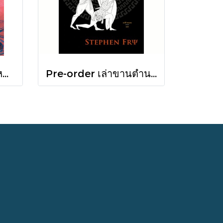
Pre-order เกิดในฤดูหนาวที่แดดส่องถึง / นทธี ศศิวิมล / Pandora Press
Pre-order เล่าขานตำนานสงครามกรุงทรอย Troy / Stephen Fry / อรสิริ พลเดช / สารคดี