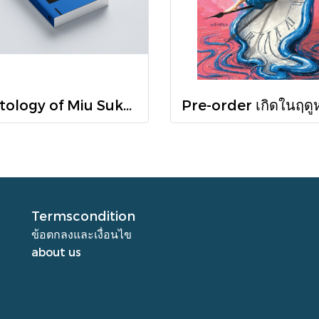
Octology of Miu Suksawat / ภู่มณี ศิริพรไพบูลย์ / สำนักพิมพ์ตำหนัก
Termscondition
ข้อตกลงและเงื่อนไข
about us