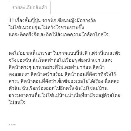
รายละเอียดสินค้า
11 เรื่องสั้นญี่ปุ่น จากนักเขียนหญิงมือรางวัล
ไม่ใช่แนวอบอุ่น ไม่หวังใจชวนซาบซึ้ง
แต่จะติดตรึงจิต สะกิดให้สังเกตความใกล้ตาไกลใจ
คงไม่อยากเห็นภรรยาในภาพแบบนี้ล่ะสิ แต่ว่านี่แหละตัว
จริงของฉัน ฉันโพสท่าต่อไปเรื่อยๆ ต่อหน้าเขา แสดง
สีหน้าต่างๆ นานาอย่างที่ไม่เคยทำมาก่อน สีหน้า
หงอยเหงา สีหน้าเศร้าสร้อย สีหน้าตอนที่คิดว่าที่จริงไร้
สาระ สีหน้าตอนที่คิดว่าเซ็กซ์ของเธอไม่ได้เรื่อง นี่แหละ
ตัวฉัน ฉันเรียกร้องออกไปอีกครั้ง ฉันไม่ใช่แม่บ้าน
ธรรมดาดาษดื่น ไม่ใช่แม่บ้านน่าเบื่อที่สามีจะอยู่ด้วยโดย
ไม่สนใจ
----