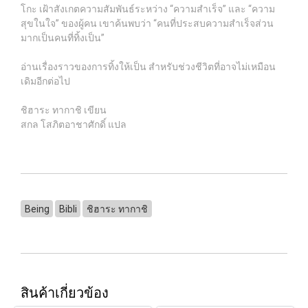
โกะ เฝ้าสังเกตความสัมพันธ์ระหว่าง “ความสำเร็จ” และ “ความ
สุขในใจ” ของผู้คน เขาค้นพบว่า “คนที่ประสบความสำเร็จส่วน
มากเป็นคนที่ทิ้งเป็น”
อ่านเรื่องราวของการทิ้งให้เป็น สำหรับช่วงชีวิตที่อาจไม่เหมือน
เดิมอีกต่อไป
ชิฮาระ ทากาชิ เขียน
สกล โสภิตอาชาศักดิ์ แปล
Being
Bibli
ชิฮาระ ทากาชิ
สินค้าเกี่ยวข้อง