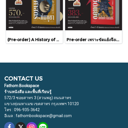
(Pre-order) A History of Cambodia ประวัติศาสตร์กัมพูชา (ฉบับปรับปรุงใหม่) / David Chandler / มติชน
Pre-order เพราะขัดแย้งจึงเป็นประวัติศาสตร์ "ไทย-กัมพูชา" กับความสัมพันธ์หวานปนขม / มติชน
CONTACT US
Fathom Bookspace
ร้านหนังสือ และพื้นที่เรียนรู้
572/3 ซอยสาทร 3 (สวนพลู) ถนนสาทร
แขวงทุ่งมหาเมฆ เขตสาทร กรุงเทพฯ 10120
โทร : 096-935-3642
อีเมล : fathombookspace@gmail.com