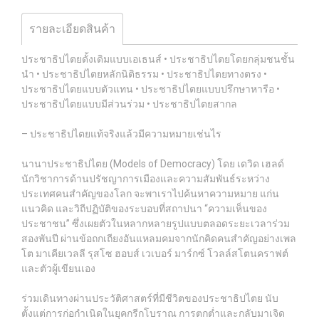
รายละเอียดสินค้า
ประชาธิปไตยดั้งเดิมแบบเอเธนส์ • ประชาธิปไตยโดยกลุ่มชนชั้น
นำ • ประชาธิปไตยหลักนิติธรรม • ประชาธิปไตยทางตรง •
ประชาธิปไตยแบบตัวแทน • ประชาธิปไตยแบบปรึกษาหารือ •
ประชาธิปไตยแบบมีส่วนร่วม • ประชาธิปไตยสากล
– ประชาธิปไตยแท้จริงแล้วมีความหมายเช่นไร
นานาประชาธิปไตย (Models of Democracy) โดย เดวิด เฮลด์
นักวิชาการด้านปรัชญาการเมืองและความสัมพันธ์ระหว่าง
ประเทศคนสำคัญของโลก จะพาเราไปค้นหาความหมาย แก่น
แนวคิด และวิถีปฏิบัติของระบอบที่สถาปนา “ความเห็นของ
ประชาชน” ซึ่งเผยตัวในหลากหลายรูปแบบตลอดระยะเวลาร่วม
สองพันปี ผ่านข้อถกเถียงอันแหลมคมจากนักคิดคนสำคัญอย่างเพล
โต มาเคียเวลลี รุสโซ ฮอบส์ เวเบอร์ มาร์กซ์ โวลล์สโตนคราฟต์
และตัวผู้เขียนเอง
ร่วมเดินทางผ่านประวัติศาสตร์ที่มีชีวิตของประชาธิปไตย นับ
ตั้งแต่การก่อกำเนิดในยุคกรีกโบราณ การตกต่ำและกลับมาเจิด