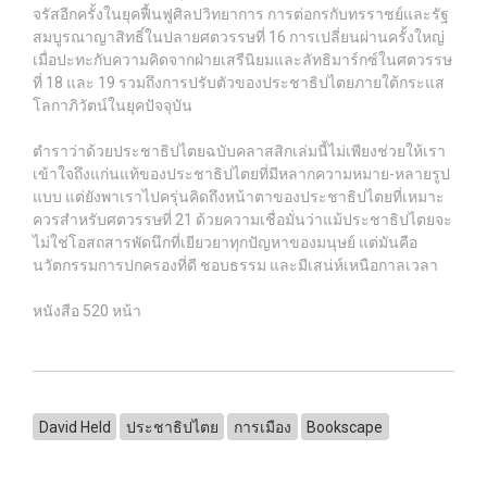
จรัสอีกครั้งในยุคฟื้นฟูศิลปวิทยาการ การต่อกรกับทรราชย์และรัฐ
สมบูรณาญาสิทธิ์ในปลายศตวรรษที่ 16 การเปลี่ยนผ่านครั้งใหญ่
เมื่อปะทะกับความคิดจากฝ่ายเสรีนิยมและลัทธิมาร์กซ์ในศตวรรษ
ที่ 18 และ 19 รวมถึงการปรับตัวของประชาธิปไตยภายใต้กระแส
โลกาภิวัตน์ในยุคปัจจุบัน
ตำราว่าด้วยประชาธิปไตยฉบับคลาสสิกเล่มนี้ไม่เพียงช่วยให้เรา
เข้าใจถึงแก่นแท้ของประชาธิปไตยที่มีหลากความหมาย-หลายรูป
แบบ แต่ยังพาเราไปครุ่นคิดถึงหน้าตาของประชาธิปไตยที่เหมาะ
ควรสำหรับศตวรรษที่ 21 ด้วยความเชื่อมั่นว่าแม้ประชาธิปไตยจะ
ไม่ใช่โอสถสารพัดนึกที่เยียวยาทุกปัญหาของมนุษย์ แต่มันคือ
นวัตกรรมการปกครองที่ดี ชอบธรรม และมีเสน่ห์เหนือกาลเวลา
หนังสือ 520 หน้า
David Held
ประชาธิปไตย
การเมือง
Bookscape