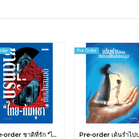
rder
Pre-Order
Pre-order ชาติที่รัก "ไทย-กัมพูชา" กับเส้นสมมติ / พวงทอง ภวัครพันธุ์ / มติชน