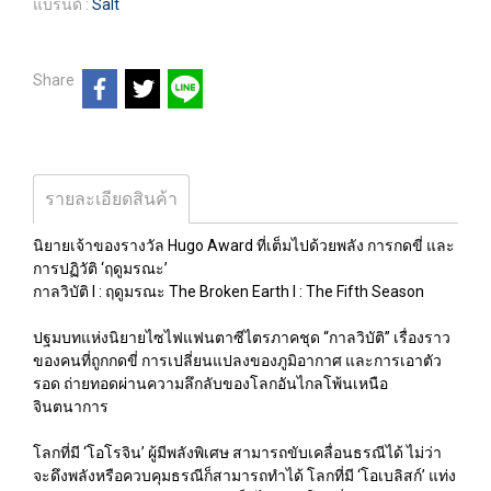
แบรนด์ :
Salt
Share
รายละเอียดสินค้า
นิยายเจ้าของรางวัล Hugo Award ที่เต็มไปด้วยพลัง การกดขี่ และ
การปฏิวัติ ‘ฤดูมรณะ’
กาลวิบัติ I : ฤดูมรณะ The Broken Earth I : The Fifth Season
ปฐมบทแห่งนิยายไซไฟแฟนตาซีไตรภาคชุด “กาลวิบัติ” เรื่องราว
ของคนที่ถูกกดขี่ การเปลี่ยนแปลงของภูมิอากาศ และการเอาตัว
รอด ถ่ายทอดผ่านความลึกลับของโลกอันไกลโพ้นเหนือ
จินตนาการ
โลกที่มี ‘โอโรจิน’ ผู้มีพลังพิเศษ สามารถขับเคลื่อนธรณีได้ ไม่ว่า
จะดึงพลังหรือควบคุมธรณีก็สามารถทำได้ โลกที่มี ‘โอเบลิสก์’ แท่ง