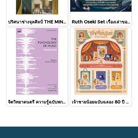
ปริศนาช่างจุลศิลป์ THE MINIATURIST / เจสซี เบอร์ตัน (Jessie Burton) / รสวรรณ พึ่งสุจริต / Library House
Ruth Oseki Set เรื่องเล่าของกาลขณะ และ หนังสือ / รูปร่าง / ว่างไร้ นิยายโดยรูธ โอเซกิ / กำมะหยี่
จิตวิทยาดนตรี ความรู้ฉบับพกพา The Psychology of Music / Elizabeth Hellmu / Bookscape
เจ้าชายน้อยฉบับฉลอง 80 ปี Design by APOLAR / Le Petit Prince / อ็องตวน เดอ แซ็งเต็กซูเปรี / อ่าน ๑๐๑