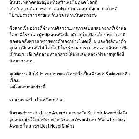
หินประหลาดลอยอยู่บนท้องฟ้าเต็มไปหมด โลกที่
เกิด ‘ฤดูกาล’ สภาพอากาศแปรปรวน อุณหภูมิตกฮวบ เถ้าธุลี
โปรยปรายราวสายฝน กินเวลานานนับศตวรรษ
ซึ่งหากเป็นอย่างที่ตำนานศิลาว่า... ฤดูกาลเป็นผลมาจากที่เจ้าพ่อ
โลกาพิโรธ และผู้หญิงคนหนึ่งที่อาศัยอยู่ในเมืองเล็กๆ พบว่าสามี
ของเธอสังหารลูกชายของตัวเองอย่างโหดเหี้ยม และยังลักพาตัว
ลูกสาวอีกคนหนีไป โดยไม่มีใครรู้ชะตากรรม เธอออกเดินทางเพื่อ
เป้าหมายเดียวคือตามหาลูกสาวให้พบและเธอจะทำลายทุกสิ่งที่
ขัดขวางเธอ...
คุณต้องระลึกไว้ว่า ตอนจบของเรื่องหนึ่งเป็นเพียงจุดเริ่มต้นของอีก
เรื่อง...
แต่โลกจบลงอย่างนี้
จบลงอย่างนี้...เป็นครั้งสุดท้าย
นิยายคว้ารางวัล Hugo Award และรางวัล Sputnik Award ทั้งยัง
ถูกเสนอชื่อให้เข้าชิงรางวัล Nebula Award และ World Fantasy
Award ในสาขา Best Novel อีกด้วย