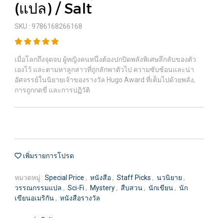
(แปล) / Salt
SKU : 9786168266168
เมื่อโลกถึงจุดจบ ผู้หญิงคนหนึ่งต้องปกปิดพลังพิเศษลึกลับของตัว
เองไว้ และตามหาลูกสาวที่ถูกลักพาตัวไป ความซับซ้อนและน่า
อัศจรรย์ในนิยายเจ้าของรางวัล Hugo Award ที่เต็มไปด้วยพลัง,
การถูกกดขี่ และการปฏิวัติ
เพิ่มรายการโปรด
หมวดหมู่ :
Special Price
,
หนังสือ
,
Staff Picks
,
นวนิยาย
,
วรรณกรรมแปล
,
Sci-Fi
,
Mystery
,
สืบสวน
,
นักเขียน
,
นัก
เขียนอเมริกัน
,
หนังสือรางวัล