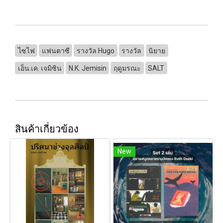
ไซไฟ
แฟนตาซี
รางวัล Hugo
รางวัล
นิยาย
เอ็น.เค. เจมิซิน
N.K. Jemisin
ฤดูมรณะ
SALT
สินค้าเกี่ยวข้อง
New