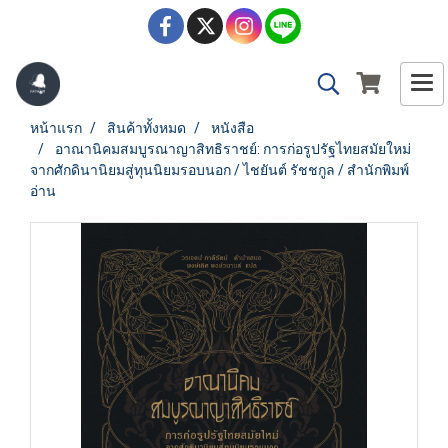
หน้าแรก
สินค้าทั้งหมด
หนังสือ
อาณานิคมสมบูรณาญาสิทธิราชย์: การก่อรูปรัฐไทยสมัยใหม่
จากศักดินานิยมสู่ทุนนิยมรอบนอก / ไชยันต์ รัชชกูล / สำนักพิมพ์
อ่าน