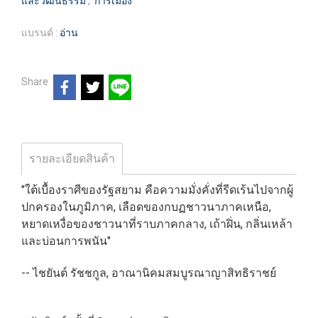
และวัฒนธรรม
,
การเมือง
แบรนด์ :
อ่าน
Share
รายละเอียดสินค้า
"ใต้เบื้องราศีของรัฐสยาม คือความมั่งคั่งที่รีดเร้นไปจากผู้
ปกครองในภูมิภาค, เลือดของกบฏชาวนาภาคเหนือ,
หยาดเหงื่อของชาวนาที่ราบภาคกลาง, เถ้าฝิ่น, กลิ่นเหล้า
และบ่อนการพนัน"
-- ไชยันต์ รัชชกูล, อาณานิคมสมบูรณาญาสิทธิราชย์