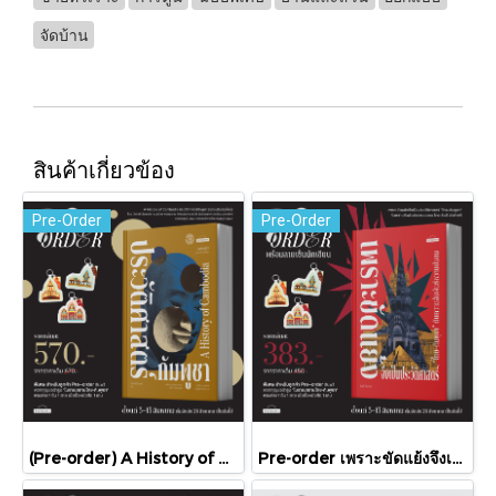
จัดบ้าน
สินค้าเกี่ยวข้อง
Pre-Order
Pre-Order
(Pre-order) A History of Cambodia ประวัติศาสตร์กัมพูชา (ฉบับปรับปรุงใหม่) / David Chandler / มติชน
Pre-order เพราะขัดแย้งจึงเป็นประวัติศาสตร์ "ไทย-กัมพูชา" กับความสัมพันธ์หวานปนขม / มติชน