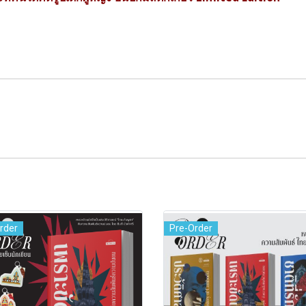
rder
Pre-Order