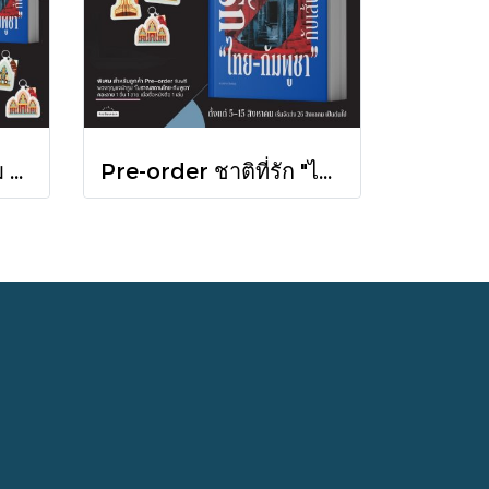
Pre-order [Set 3 เล่ม ] หนังสือชุดความสัมพันธ์ "ไทย-กัมพูชา" / มติชน
Pre-order ชาติที่รัก "ไทย-กัมพูชา" กับเส้นสมมติ / พวงทอง ภวัครพันธุ์ / มติชน