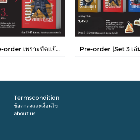
Pre-order เพราะขัดแย้งจึงเป็นประวัติศาสตร์ "ไทย-กัมพูชา" กับความสัมพันธ์หวานปนขม / มติชน
Termscondition
ข้อตกลงและเงื่อนไข
about us