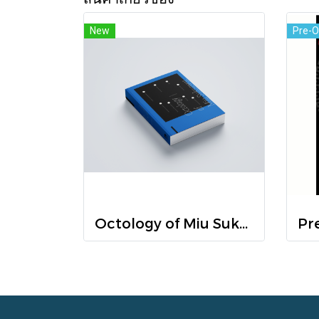
New
Pre-O
Octology of Miu Suksawat / ภู่มณี ศิริพรไพบูลย์ / สำนักพิมพ์ตำหนัก