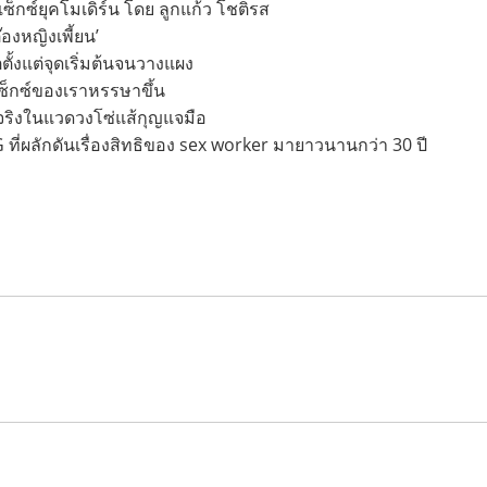
เซ็กซ์ยุคโมเดิร์น โดย ลูกแก้ว โชติรส
องหญิงเพี้ยน’
ตั้งแต่จุดเริ่มต้นจนวางแผง
เซ็กซ์ของเราหรรษาขึ้น
วจริงในแวดวงโซ่แส้กุญแจมือ
NG ที่ผลักดันเรื่องสิทธิของ sex worker มายาวนานกว่า 30 ปี