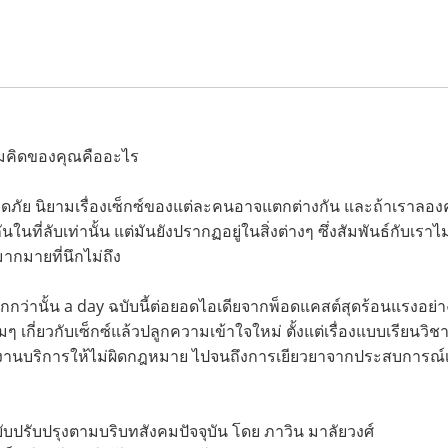
วามคิดของคุณคืออะไร
อดภัย นิยามเรื่องเซ็กซ์ของแต่ละคนอาจแตกต่างกัน และถ้าเราลองคร
นในที่ลับเท่านั้น แต่มันยังปรากฏอยู่ในสิ่งต่างๆ ซึ่งสัมพันธ์กับเร
ากมายที่นึกไม่ถึง
ากกว่านั้น a day ฉบับนี้ต่อยอดไอเดียจากพ็อดแคสต์สุดร้อนแรงอย่า
ๆ เกี่ยวกับเซ็กซ์แล้วปลูกความเข้าใจใหม่ ตั้งแต่เรื่องแบบเรียนวิ
านบริการให้ไม่ผิดกฎหมาย ไปจนถึงการเยียวยาจากประสบการณ์เซ็
ปรับปรุงตามบริบทสังคมปัจจุบัน โดย ภาวิน มาลัยวงศ์