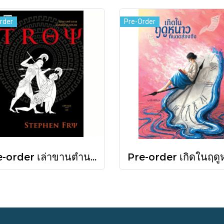
rder
Pre-Order
Pre-order เล่าขานตำนานสงครามกรุงทรอย Troy / Stephen Fry / อรสิริ พลเดช / สารคดี