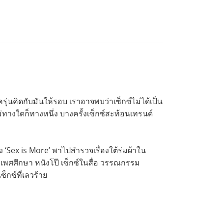
ุ่นคิดกับมันให้รอบ เราอาจพบว่าเซ็กซ์ไม่ได้เป็น
าไม่ทางใดก็ทางหนึ่ง บางครั้งเซ็กซ์สะท้อนเทรนด์
ง ‘Sex is More’ พาไปสำรวจเรื่องใต้ร่มผ้าใน
ชาเพศศึกษา หนังโป๊ เซ็กซ์ในสื่อ วรรณกรรม
กซ์ที่เลวร้าย