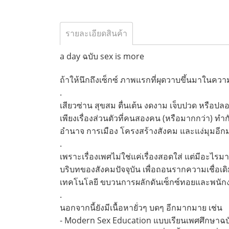
รายละเอียดสินค้า
a day ฉบับ sex is more
ถ้าให้นึกถึงเซ็กซ์ ภาพแรกที่ผุดวาบขึ้นมาในค
.
เสียวซ่าน สุขสม ตื่นเต้น งดงาม เจ็บปวด หรือปล
เพียงเรื่องส่วนตัวที่คนสองคน (หรือมากกว่า) ทำกั
อำนาจ การเมือง โครงสร้างสังคม และแง่มุมอีกม
.
เพราะเรื่องเพศไม่ใช่แค่เรื่องสอดใส่ แต่มีอะไรม
บริบทของสังคมปัจจุบัน เพื่อถอนรากความเชื่อเดิม
เทคโนโลยี ขบวนการผลักดันเซ็กซ์ทอยและพนักง
.
นอกจากนี้ยังมีเนื้อหายั่วๆ บดๆ อีกมากมาย เช่น
- Modern Sex Education แบบเรียนเพศศึกษาฉบับ