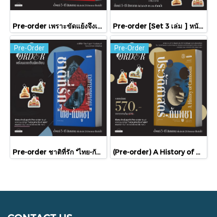
Pre-order เพราะขัดแย้งจึงเป็นประวัติศาสตร์ "ไทย-กัมพูชา" กับความสัมพันธ์หวานปนขม / มติชน
Pre-order [Set 3 เล่ม ] หนังสือชุดความสัมพันธ์ "ไทย-กัมพูชา" / มติชน
Pre-Order
Pre-Order
Pre-order ชาติที่รัก "ไทย-กัมพูชา" กับเส้นสมมติ / พวงทอง ภวัครพันธุ์ / มติชน
(Pre-order) A History of Cambodia ประวัติศาสตร์กัมพูชา (ฉบับปรับปรุงใหม่) / David Chandler / มติชน