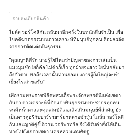
รายละเอียดสินค้า
ไมล์ส วอร์โคสิกัน กลับมาอีกครั้งในบทนักสืบจำเป็น เพื่อ
ไขคดีฆาตกรรมบนดาวเคราะห์ที่มนุษย์ทุกคน คือผลผลิต
จากการตัดแต่งพันธุกรรม
"คุณญาติที่รัก นายรู้ใช่ไหมว่าปัญหาของการเล่นเป็น
แมงมุมชักใยก็คือ ไม่ช้าก็เร็ว ทุกฝ่ายจะสาวใยนั่นกลับมา
ถึงตัวตาย พอถึงเวลานั้นท่านจอมบงการผู้ยิ่งใหญ่จะทำ
เยี่ยงไรเล่าขอรับ"
เพื่อร่วมพระราชพิธีศพสมเด็จพระจักรพรรดินีแห่งเซตา
กันดา ดาวเคราะห์ที่ตัดแต่งพันธุกรรมประชากรทุกคน
จนมีหน้าตาและคุณสมบัติเลอเลิศเกินมนุษย์ที่สำคัญ ยัง
เป็นดาวคู่อริกับบาร์รายาร์มาหลายชั่วรุ่น ไมล์ส วอร์โคสิ
กันและญาติคู่ซี้ อิวาน วอร์พาทริล จึงได้รับคำสั่งให้เดิน
ทางไปยังเอตาเซดา นครหลวงแดนศัตรู