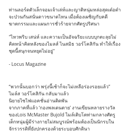
ท่านลอร์ดตัวเล็กจอมเจ้าเล่ห์และญาติหนุ่มหล่อสุดเด๋อด๋า
จะป่วนกันสนั่นดาวขนาดไหน เมื่อต้องเผชิญกับคดี
ฆาตกรรมและแผนการชั่วร้ายจากศัตรูปริศนา
"ไหวพริบ เสน่ห์ และความเป็นอัจฉริยะแบบบุกตะลุยไม่
คิดหน้าคิดหลังของไมลส์ ไนสมิธ วอร์โคสิกัน ทำให้เรื่อง
ชุดนี้สนุกจนหยุดไม่อยู่"
- Locus Magazine
“พวกนั้นบอกว่า พรุ่งนี้เช้าก็จะไม่เหลือร่องรอยแล้ว”
ไมล์ส วอร์โคสิกัน กลับมาแล้ว
นิยายไซไฟแอคชั่นอ่านติดพัน
จากภาคที่แล้ว ‘กองพลเดนตาย’ งานเขียนหลายรางวัล
ของLois McMaster Bujold ไมล์เติบโตท่ามกลางศัตรู
เด็กหนุ่มผู้มีร่างกายไม่สมบูรณ์พร้อมต้องเป็นนักรบใน
จักรวรรดิที่ยังปกครองด้วยระบอบศักดินา