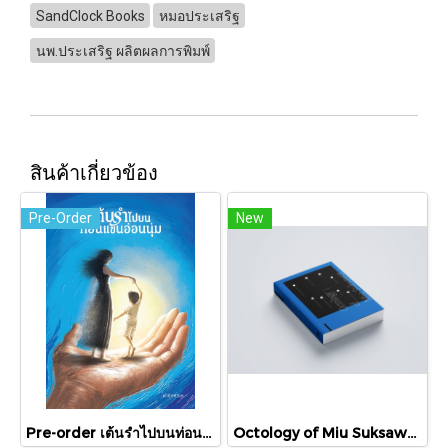
SandClock Books
หมอประเสริฐ
นพ.ประเสริฐ ผลิตผลการพิมพ์
สินค้าเกี่ยวข้อง
Pre-Order
New
Pre-order เต้นรำไปบนท่อนแขนอ่อนนุ่ม / นทธี ศศิวิมล / Pandora Press
Octology of Miu Suksawat / ภู่มณี ศิริพรไพบูลย์ / สำนักพิมพ์ตำหนัก